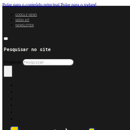
Pular para o conteúdo principal
Pular para o rodapé
GOOGLE NEWS
MÍDIA KIT
NEWSLETTER
Pesquisar no site
Pesquisar
×