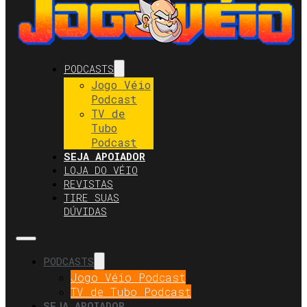
PODCASTS
Jogo Véio
Podcast
TV de
Tubo
Podcast
SEJA APOIADOR
LOJA DO VÉIO
REVISTAS
TIRE SUAS
DÚVIDAS
PODCASTS
Jogo Véio Podcast
TV de Tubo Podcast
SEJA APOIADOR