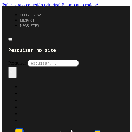
Pular para o conteúdo principal
Pular para o rodapé
GOOGLE NEWS
MÍDIA KIT
NEWSLETTER
Pesquisar no site
Pesquisar
×