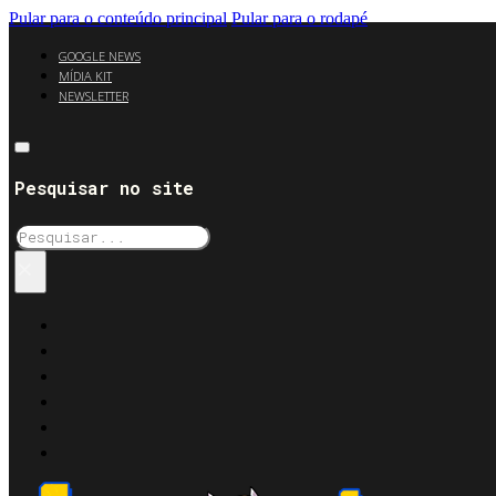
Pular para o conteúdo principal
Pular para o rodapé
GOOGLE NEWS
MÍDIA KIT
NEWSLETTER
Pesquisar no site
Pesquisar
×