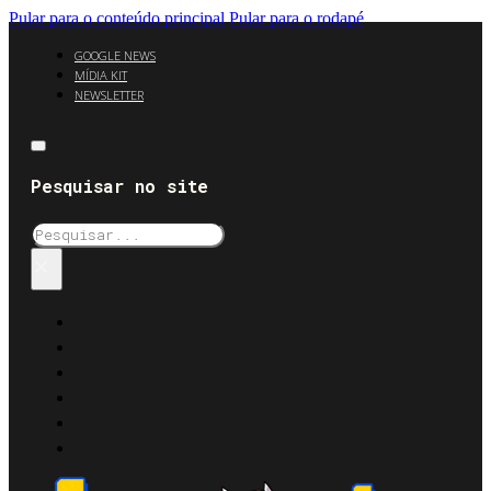
Pular para o conteúdo principal
Pular para o rodapé
GOOGLE NEWS
MÍDIA KIT
NEWSLETTER
Pesquisar no site
Pesquisar
×