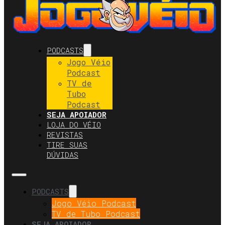
PODCASTS
Jogo Véio
Podcast
TV de
Tubo
Podcast
SEJA APOIADOR
LOJA DO VÉIO
REVISTAS
TIRE SUAS
DÚVIDAS
PODCASTS
Jogo Véio Podcast
TV de Tubo Podcast
SEJA APOIADOR