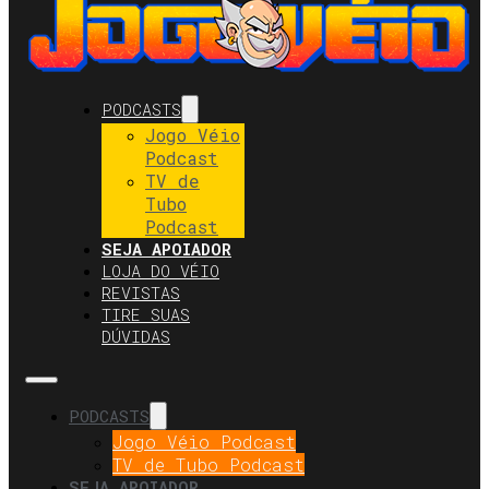
PODCASTS
Jogo Véio
Podcast
TV de
Tubo
Podcast
SEJA APOIADOR
LOJA DO VÉIO
REVISTAS
TIRE SUAS
DÚVIDAS
PODCASTS
Jogo Véio Podcast
TV de Tubo Podcast
SEJA APOIADOR