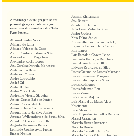
Josimar Zimermann
A realização deste projeto só foi
Jota Rossetti
possível graças à colaboração
Julinho Rockman
constante dos membros do Clube
Julio Cesar Vieira da Silva
Fase Secreta:
Junior Godela
Kaio Felipe Santos
Abimael Guilen Silva
Karina Oliveira dos Santos Felipe
Adriano de Lima
Keyne Robertson Dutra Santos
Adriano Valenca da Costa
Kim Barros
Alcides Carlos de Moraes Neto
Lais Ramalho Chaves Isobe
Alexandre C. L. Magalhães
Leonardo Henrique Barichello
Alexandre Rocha Lopes
Leonel José Fronza Filho
Ana Caroline Miyuki Morimoto
Lidyane Rodrigues da Silva
Anderson da Rosa
Lucas Caetano de Leucas Machado
Anderson Moura
Lucas Emmanuel Marques
Andre Catrocchio
Lucas Leite Raposo e Silva
André Gil
Lucas Rodrigues
André Rocha
Lucas Suleiman Rett
Andre Yukio Ueta
Lucas Vieira
Andreline Vicente Siqueira
Luis Cleber Majima
Anesio Gomes Babolin Junior
Luís Manoel de Matos Alves
Antonio Carlos da Silva
Nascimento
Antonio Daniel Santos Ferreira
Luiz Alexandre
Antonio Fabio da Silva Junior
Luiz Filipe dos Remedios Barbosa
Antonio Wyllyanderson de Sousa Silva
Marcel Crasnojan
Arivaldo Oliveira Silva Filho
Marcelo Bentes Itapirema
Augusto Herrmann Batista
Marcelo Brocker
Bernardo Coelho Avila Freitas
Marcelo Carvalho Ambrósio
Bianca Mueller
Marcelo Cunha Peixoto Figueiredo