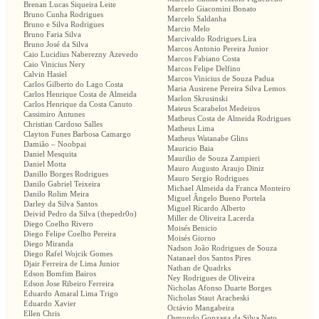
Brenan Lucas Siqueira Leite
Marcelo Giacomini Bonato
Bruno Cunha Rodrigues
Marcelo Saldanha
Bruno e Silva Rodrigues
Marcio Melo
Bruno Faria Silva
Marcivaldo Rodrigues Lira
Bruno José da Silva
Marcos Antonio Pereira Junior
Caio Lucidius Naberezny Azevedo
Marcos Fabiano Costa
Caio Vinicius Nery
Marcos Felipe Delfino
Calvin Hasiel
Marcos Vinicius de Souza Padua
Carlos Gilberto do Lago Costa
Maria Ausirene Pereira Silva Lemos
Carlos Henrique Costa de Almeida
Marlon Skrusinski
Carlos Henrique da Costa Canuto
Mateus Scarabelot Medeiros
Cassimiro Antunes
Matheus Costa de Almeida Rodrigues
Christian Cardoso Salles
Matheus Lima
Clayton Funes Barbosa Camargo
Matheus Watanabe Glins
Damião – Noobpai
Mauricio Baia
Daniel Mesquita
Maurilio de Souza Zampieri
Daniel Motta
Mauro Augusto Araujo Diniz
Danillo Borges Rodrigues
Mauro Sergio Rodrigues
Danilo Gabriel Teixeira
Michael Almeida da Franca Monteiro
Danilo Rolim Meira
Miguel Ângelo Bueno Portela
Darley da Silva Santos
Miguel Ricardo Alberto
Deivid Pedro da Silva (thepedr0o)
Miller de Oliveira Lacerda
Diego Coelho Rivero
Moisés Benicio
Diego Felipe Coelho Pereira
Moisés Giorno
Diego Miranda
Nadson João Rodrigues de Souza
Diego Rafel Wojcik Gomes
Natanael dos Santos Pires
Djair Ferreira de Lima Junior
Nathan de Quadrks
Edson Bomfim Bairos
Ney Rodrigues de Oliveira
Edson Jose Ribeiro Ferreira
Nicholas Afonso Duarte Borges
Eduardo Amaral Lima Trigo
Nicholas Staut Aracheski
Eduardo Xavier
Octávio Mangabeira
Ellen Chris
Osmundo Gonzaga da Silva Neto