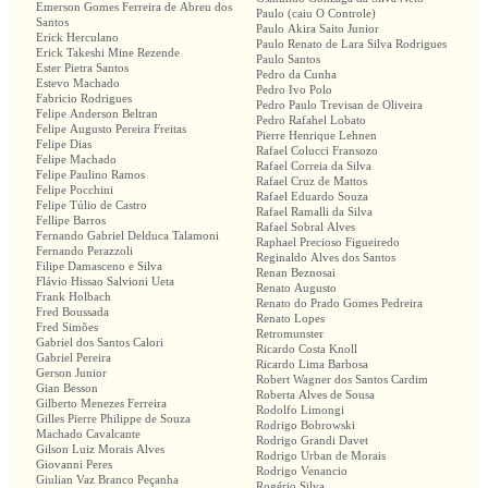
Emerson Gomes Ferreira de Abreu dos
Paulo (caiu O Controle)
Santos
Paulo Akira Saito Junior
Erick Herculano
Paulo Renato de Lara Silva Rodrigues
Erick Takeshi Mine Rezende
Paulo Santos
Ester Pietra Santos
Pedro da Cunha
Estevo Machado
Pedro Ivo Polo
Fabricio Rodrigues
Pedro Paulo Trevisan de Oliveira
Felipe Anderson Beltran
Pedro Rafahel Lobato
Felipe Augusto Pereira Freitas
Pierre Henrique Lehnen
Felipe Dias
Rafael Colucci Fransozo
Felipe Machado
Rafael Correia da Silva
Felipe Paulino Ramos
Rafael Cruz de Mattos
Felipe Pocchini
Rafael Eduardo Souza
Felipe Túlio de Castro
Rafael Ramalli da Silva
Fellipe Barros
Rafael Sobral Alves
Fernando Gabriel Delduca Talamoni
Raphael Precioso Figueiredo
Fernando Perazzoli
Reginaldo Alves dos Santos
Filipe Damasceno e Silva
Renan Beznosai
Flávio Hissao Salvioni Ueta
Renato Augusto
Frank Holbach
Renato do Prado Gomes Pedreira
Fred Boussada
Renato Lopes
Fred Simões
Retromunster
Gabriel dos Santos Calori
Ricardo Costa Knoll
Gabriel Pereira
Ricardo Lima Barbosa
Gerson Junior
Robert Wagner dos Santos Cardim
Gian Besson
Roberta Alves de Sousa
Gilberto Menezes Ferreira
Rodolfo Limongi
Gilles Pierre Philippe de Souza
Rodrigo Bobrowski
Machado Cavalcante
Rodrigo Grandi Davet
Gilson Luiz Morais Alves
Rodrigo Urban de Morais
Giovanni Peres
Rodrigo Venancio
Giulian Vaz Branco Peçanha
Rogério Silva