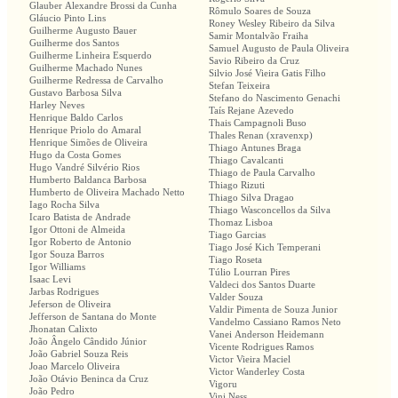
Glauber Alexandre Brossi da Cunha
Rômulo Soares de Souza
Gláucio Pinto Lins
Roney Wesley Ribeiro da Silva
Guilherme Augusto Bauer
Samir Montalvão Fraiha
Guilherme dos Santos
Samuel Augusto de Paula Oliveira
Guilherme Linheira Esquerdo
Savio Ribeiro da Cruz
Guilherme Machado Nunes
Silvio José Vieira Gatis Filho
Guilherme Redressa de Carvalho
Stefan Teixeira
Gustavo Barbosa Silva
Stefano do Nascimento Genachi
Harley Neves
Taís Rejane Azevedo
Henrique Baldo Carlos
Thais Campagnoli Buso
Henrique Priolo do Amaral
Thales Renan (xravenxp)
Henrique Simões de Oliveira
Thiago Antunes Braga
Hugo da Costa Gomes
Thiago Cavalcanti
Hugo Vandré Silvério Rios
Thiago de Paula Carvalho
Humberto Baldanca Barbosa
Thiago Rizuti
Humberto de Oliveira Machado Netto
Thiago Silva Dragao
Iago Rocha Silva
Thiago Wasconcellos da Silva
Icaro Batista de Andrade
Thomaz Lisboa
Igor Ottoni de Almeida
Tiago Garcias
Igor Roberto de Antonio
Tiago José Kich Temperani
Igor Souza Barros
Tiago Roseta
Igor Williams
Túlio Lourran Pires
Isaac Levi
Valdeci dos Santos Duarte
Jarbas Rodrigues
Valder Souza
Jeferson de Oliveira
Valdir Pimenta de Souza Junior
Jefferson de Santana do Monte
Vandelmo Cassiano Ramos Neto
Jhonatan Calixto
Vanei Anderson Heidemann
João Ângelo Cândido Júnior
Vicente Rodrigues Ramos
João Gabriel Souza Reis
Victor Vieira Maciel
Joao Marcelo Oliveira
Victor Wanderley Costa
João Otávio Beninca da Cruz
Vigoru
João Pedro
Vini Ness