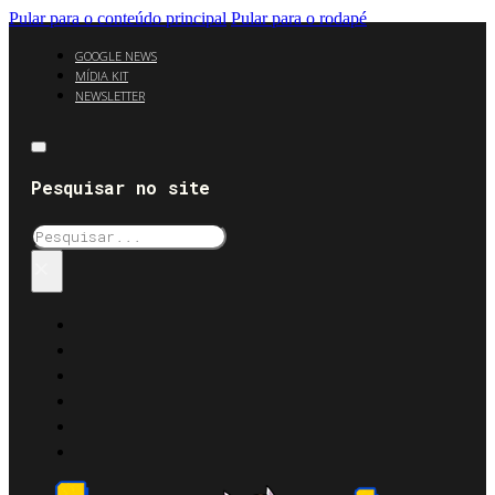
Pular para o conteúdo principal
Pular para o rodapé
GOOGLE NEWS
MÍDIA KIT
NEWSLETTER
Pesquisar no site
Pesquisar
×