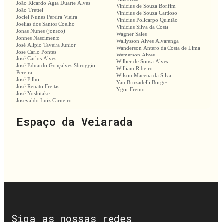
João Ricardo Agra Duarte Alves
Vinícius de Souza Bonfim
João Trettel
Vinicius de Souza Cardoso
Jociel Nunes Pereira Vieira
Vinícius Policarpo Quintão
Joelias dos Santos Coelho
Vinícius Silva da Costa
Jonas Nunes (joneco)
Wagner Sales
Jonnes Nascimento
Wallysson Alves Alvarenga
José Alipio Taveira Junior
Wanderson Antero da Costa de Lima
Jose Carlo Pontes
Wemerson Alves
José Carlos Alves
Wilber de Sousa Alves
José Eduardo Gonçalves Sbroggio
William Ribeiro
Pereira
Wilson Macena da Silva
José Filho
Yan Bruzadelli Borges
José Renato Freitas
Ygor Fremo
José Yoshitake
Josevaldo Luiz Carneiro
Espaço da Veiarada
Siga as nossas redes