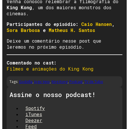
Venha conosco relembrar a filmografia do
King Kong
, um dos maiores monstros dos
cinemas.
Participantes do episódio:
Caio Hansen
,
Sora Barbosa
e
Matheus H. Santos
Deixe um comentário nesse post que
leremos no próximo episódio.
Comentado no cast:
Filmes e animações do King Kong
Tags:
Godzilla
,
Jogo Veio
,
King Kong
,
Podcast
,
TV de Tubo
Assine o nosso podcast!
Spotify
iTunes
Deezer
Feed