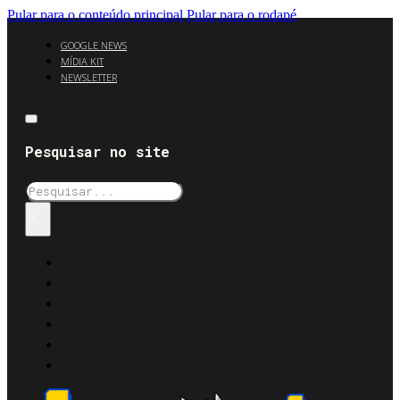
Pular para o conteúdo principal
Pular para o rodapé
GOOGLE NEWS
MÍDIA KIT
NEWSLETTER
Pesquisar no site
Pesquisar
×