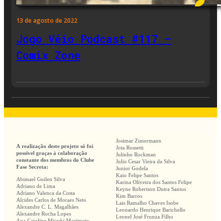
13 de agosto de 2022
Jogo Véio Podcast #117 –
Comix Zone
Josimar Zimermann
A realização deste projeto só foi
Jota Rossetti
possível graças à colaboração
Julinho Rockman
constante dos membros do Clube
Julio Cesar Vieira da Silva
Fase Secreta:
Junior Godela
Kaio Felipe Santos
Abimael Guilen Silva
Karina Oliveira dos Santos Felipe
Adriano de Lima
Keyne Robertson Dutra Santos
Adriano Valenca da Costa
Kim Barros
Alcides Carlos de Moraes Neto
Lais Ramalho Chaves Isobe
Alexandre C. L. Magalhães
Leonardo Henrique Barichello
Alexandre Rocha Lopes
Leonel José Fronza Filho
Ana Caroline Miyuki Morimoto