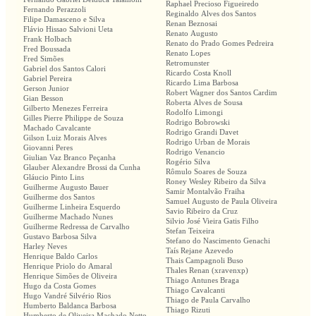
Raphael Precioso Figueiredo
Fernando Perazzoli
Reginaldo Alves dos Santos
Filipe Damasceno e Silva
Renan Beznosai
Flávio Hissao Salvioni Ueta
Renato Augusto
Frank Holbach
Renato do Prado Gomes Pedreira
Fred Boussada
Renato Lopes
Fred Simões
Retromunster
Gabriel dos Santos Calori
Ricardo Costa Knoll
Gabriel Pereira
Ricardo Lima Barbosa
Gerson Junior
Robert Wagner dos Santos Cardim
Gian Besson
Roberta Alves de Sousa
Gilberto Menezes Ferreira
Rodolfo Limongi
Gilles Pierre Philippe de Souza
Rodrigo Bobrowski
Machado Cavalcante
Rodrigo Grandi Davet
Gilson Luiz Morais Alves
Rodrigo Urban de Morais
Giovanni Peres
Rodrigo Venancio
Giulian Vaz Branco Peçanha
Rogério Silva
Glauber Alexandre Brossi da Cunha
Rômulo Soares de Souza
Gláucio Pinto Lins
Roney Wesley Ribeiro da Silva
Guilherme Augusto Bauer
Samir Montalvão Fraiha
Guilherme dos Santos
Samuel Augusto de Paula Oliveira
Guilherme Linheira Esquerdo
Savio Ribeiro da Cruz
Guilherme Machado Nunes
Silvio José Vieira Gatis Filho
Guilherme Redressa de Carvalho
Stefan Teixeira
Gustavo Barbosa Silva
Stefano do Nascimento Genachi
Harley Neves
Taís Rejane Azevedo
Henrique Baldo Carlos
Thais Campagnoli Buso
Henrique Priolo do Amaral
Thales Renan (xravenxp)
Henrique Simões de Oliveira
Thiago Antunes Braga
Hugo da Costa Gomes
Thiago Cavalcanti
Hugo Vandré Silvério Rios
Thiago de Paula Carvalho
Humberto Baldanca Barbosa
Thiago Rizuti
Humberto de Oliveira Machado Netto