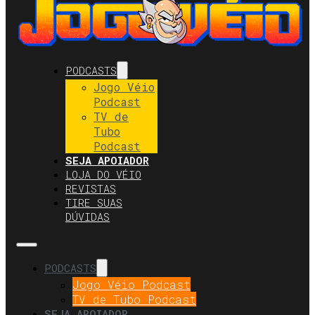
PODCASTS
Jogo Véio
Podcast
TV de
Tubo
Podcast
SEJA APOIADOR
LOJA DO VÉIO
REVISTAS
TIRE SUAS
DÚVIDAS
PODCASTS
Jogo Véio Podcast
TV de Tubo Podcast
SEJA APOIADOR