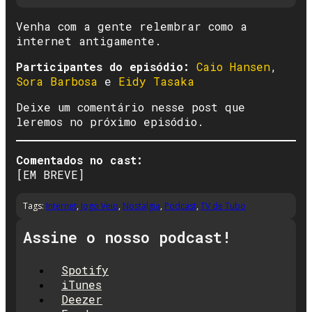
Venha com a gente relembrar como a
internet antigamente.
Participantes do episódio:
Caio Hansen
,
Sora Barbosa
e
Eidy Tasaka
Deixe um comentário nesse post que
leremos no próximo episódio.
Comentados no cast:
[EM BREVE]
Tags:
Internet
,
Jogo Veio
,
Nostalgia
,
Podcast
,
TV de Tubo
Assine o nosso podcast!
Spotify
iTunes
Deezer