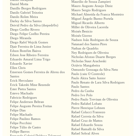
Maurilio de Souza Zampieri
Daniel Motta
Mauro Augusto Araujo Diniz
Danillo Borges Rodrigues
Mauro Sergio Rodrigues
Danilo Gabriel Teixeira
Michael Almeida da Franca Monteiro
Danilo Rolim Meira
Miguel Ângelo Bueno Portela
Darley da Silva Santos
Miguel Ricardo Alberto
Deivid Pedro da Silva (thepedr0o)
Miller de Oliveira Lacerda
Diego Coelho Rivero
Moisés Benicio
Diego Felipe Coelho Pereira
Moisés Giorno
Diego Miranda
Nadson João Rodrigues de Souza
Diego Rafel Wojcik Gomes
Natanael dos Santos Pires
Djair Ferreira de Lima Junior
Nathan de Quadrks
Edson Bomfim Bairos
Ney Rodrigues de Oliveira
Edson Jose Ribeiro Ferreira
Nicholas Afonso Duarte Borges
Eduardo Amaral Lima Trigo
Nicholas Staut Aracheski
Eduardo Xavier
Octávio Mangabeira
Ellen Chris
Osmundo Gonzaga da Silva Neto
Emerson Gomes Ferreira de Abreu dos
Paulo (caiu O Controle)
Santos
Paulo Akira Saito Junior
Erick Herculano
Paulo Renato de Lara Silva Rodrigues
Erick Takeshi Mine Rezende
Paulo Santos
Ester Pietra Santos
Pedro da Cunha
Estevo Machado
Pedro Ivo Polo
Fabricio Rodrigues
Pedro Paulo Trevisan de Oliveira
Felipe Anderson Beltran
Pedro Rafahel Lobato
Felipe Augusto Pereira Freitas
Pierre Henrique Lehnen
Felipe Dias
Rafael Colucci Fransozo
Felipe Machado
Rafael Correia da Silva
Felipe Paulino Ramos
Rafael Cruz de Mattos
Felipe Pocchini
Rafael Eduardo Souza
Felipe Túlio de Castro
Rafael Ramalli da Silva
Fellipe Barros
Rafael Sobral Alves
Fernando Gabriel Delduca Talamoni