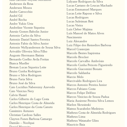
Lidyane Rodrigues da Silva
Anderson da Rosa
Lucas Caetano de Leucas Machado
Anderson Moura
Lucas Emmanuel Marques
Andre Catrocchio
Lucas Leite Raposo e Silva
André Gil
Lucas Rodrigues
André Rocha
Lucas Suleiman Rett
Andre Yukio Ueta
Lucas Vieira
Andreline Vicente Siqueira
Luis Cleber Majima
Anesio Gomes Babolin Junior
Luís Manoel de Matos Alves
Antonio Carlos da Silva
Nascimento
Antonio Daniel Santos Ferreira
Luiz Alexandre
Antonio Fabio da Silva Junior
Luiz Filipe dos Remedios Barbosa
Antonio Wyllyanderson de Sousa Silva
Marcel Crasnojan
Arivaldo Oliveira Silva Filho
Marcelo Bentes Itapirema
Augusto Herrmann Batista
Marcelo Brocker
Bernardo Coelho Avila Freitas
Marcelo Carvalho Ambrósio
Bianca Mueller
Marcelo Cunha Peixoto Figueiredo
Brenan Lucas Siqueira Leite
Marcelo Giacomini Bonato
Bruno Cunha Rodrigues
Marcelo Saldanha
Bruno e Silva Rodrigues
Marcio Melo
Bruno Faria Silva
Marcivaldo Rodrigues Lira
Bruno José da Silva
Marcos Antonio Pereira Junior
Caio Lucidius Naberezny Azevedo
Marcos Fabiano Costa
Caio Vinicius Nery
Marcos Felipe Delfino
Calvin Hasiel
Marcos Vinicius de Souza Padua
Carlos Gilberto do Lago Costa
Maria Ausirene Pereira Silva Lemos
Carlos Henrique Costa de Almeida
Marlon Skrusinski
Carlos Henrique da Costa Canuto
Mateus Scarabelot Medeiros
Cassimiro Antunes
Matheus Costa de Almeida Rodrigues
Christian Cardoso Salles
Matheus Lima
Clayton Funes Barbosa Camargo
Matheus Watanabe Glins
Damião – Noobpai
Mauricio Baia
Daniel Mesquita