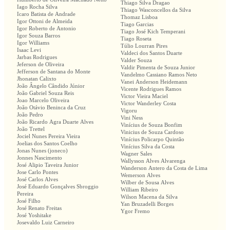
Thiago Silva Dragao
Iago Rocha Silva
Thiago Wasconcellos da Silva
Icaro Batista de Andrade
Thomaz Lisboa
Igor Ottoni de Almeida
Tiago Garcias
Igor Roberto de Antonio
Tiago José Kich Temperani
Igor Souza Barros
Tiago Roseta
Igor Williams
Túlio Lourran Pires
Isaac Levi
Valdeci dos Santos Duarte
Jarbas Rodrigues
Valder Souza
Jeferson de Oliveira
Valdir Pimenta de Souza Junior
Jefferson de Santana do Monte
Vandelmo Cassiano Ramos Neto
Jhonatan Calixto
Vanei Anderson Heidemann
João Ângelo Cândido Júnior
Vicente Rodrigues Ramos
João Gabriel Souza Reis
Victor Vieira Maciel
Joao Marcelo Oliveira
Victor Wanderley Costa
João Otávio Beninca da Cruz
Vigoru
João Pedro
Vini Ness
João Ricardo Agra Duarte Alves
Vinícius de Souza Bonfim
João Trettel
Vinicius de Souza Cardoso
Jociel Nunes Pereira Vieira
Vinícius Policarpo Quintão
Joelias dos Santos Coelho
Vinícius Silva da Costa
Jonas Nunes (joneco)
Wagner Sales
Jonnes Nascimento
Wallysson Alves Alvarenga
José Alipio Taveira Junior
Wanderson Antero da Costa de Lima
Jose Carlo Pontes
Wemerson Alves
José Carlos Alves
Wilber de Sousa Alves
José Eduardo Gonçalves Sbroggio
William Ribeiro
Pereira
Wilson Macena da Silva
José Filho
Yan Bruzadelli Borges
José Renato Freitas
Ygor Fremo
José Yoshitake
Josevaldo Luiz Carneiro