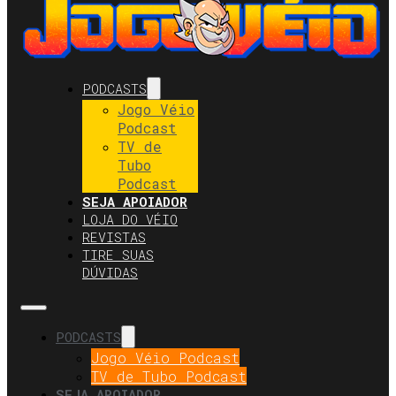
PODCASTS
Jogo Véio
Podcast
TV de
Tubo
Podcast
SEJA APOIADOR
LOJA DO VÉIO
REVISTAS
TIRE SUAS
DÚVIDAS
PODCASTS
Jogo Véio Podcast
TV de Tubo Podcast
SEJA APOIADOR