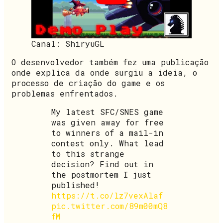
Canal: ShiryuGL
O desenvolvedor também fez uma publicação
onde explica da onde surgiu a ideia, o
processo de criação do game e os
problemas enfrentados.
My latest SFC/SNES game
was given away for free
to winners of a mail-in
contest only. What lead
to this strange
decision? Find out in
the postmortem I just
published!
https://t.co/lz7vexAlaf
pic.twitter.com/89m00mQ8
fM