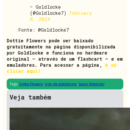
— Goldlocke
(@Goldlocke7)
February
8, 2024
Fonte: @Goldlocke7
Dottie Flowers pode ser baixado
gratuitamente na página disponibilizada
por Goldlocke e funciona no hardware
original – através de um flashcart – e em
emuladores. Para acessar a página,
é só
clicar aqui!
Tags:
Dottie Flowers
,
jogo de plataforma
,
Super Nintendo
Veja também