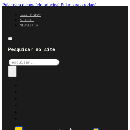
Pular para o conteúdo principal
Pular para o rodapé
GOOGLE NEWS
MÍDIA KIT
NEWSLETTER
Pesquisar no site
Pesquisar
×