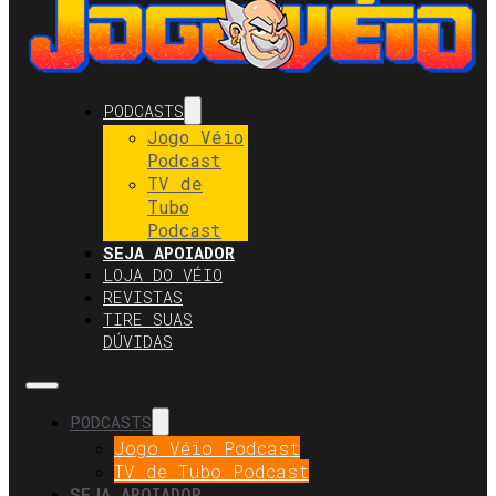
PODCASTS
Jogo Véio
Podcast
TV de
Tubo
Podcast
SEJA APOIADOR
LOJA DO VÉIO
REVISTAS
TIRE SUAS
DÚVIDAS
PODCASTS
Jogo Véio Podcast
TV de Tubo Podcast
SEJA APOIADOR