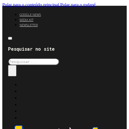
Pular para o conteúdo principal
Pular para o rodapé
GOOGLE NEWS
MÍDIA KIT
NEWSLETTER
Pesquisar no site
Pesquisar
×