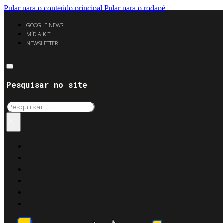
Pular para o conteúdo principal
Pular para o rodapé
GOOGLE NEWS
MÍDIA KIT
NEWSLETTER
Pesquisar no site
Pesquisar
×