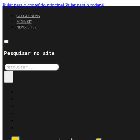
Pular para o conteúdo principal
Pular para o rodapé
GOOGLE NEWS
MÍDIA KIT
NEWSLETTER
Pesquisar no site
Pesquisar
×