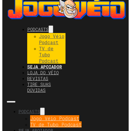
PODCASTS
Jogo Véio
Podcast
TV de
Tubo
Podcast
SEJA APOIADOR
LOJA DO VÉIO
REVISTAS
TIRE SUAS
DÚVIDAS
PODCASTS
Jogo Véio Podcast
TV de Tubo Podcast
SEJA APOIADOR