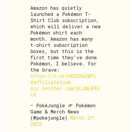
Amazon has quietly
launched a Pokémon T-
Shirt Club subscription,
which will deliver a new
Pokémon shirt each
month. Amazon has many
t-shirt subscription
boxes, but this is the
first time they've done
Pokémon, I believe. For
the brave:
https://t.co/UACXXaCBPl
#affiliatelink
pic.twitter.com/dLJNL09h
LK
— PokéJungle 🌱 Pokémon
Game & Merch News
(@pokejungle)
March 27,
2022