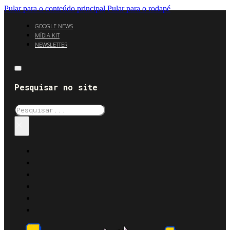
Pular para o conteúdo principal
Pular para o rodapé
GOOGLE NEWS
MÍDIA KIT
NEWSLETTER
Pesquisar no site
Pesquisar
×