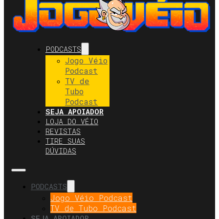
PODCASTS
Jogo Véio
Podcast
TV de
Tubo
Podcast
SEJA APOIADOR
LOJA DO VÉIO
REVISTAS
TIRE SUAS
DÚVIDAS
PODCASTS
Jogo Véio Podcast
TV de Tubo Podcast
SEJA APOIADOR