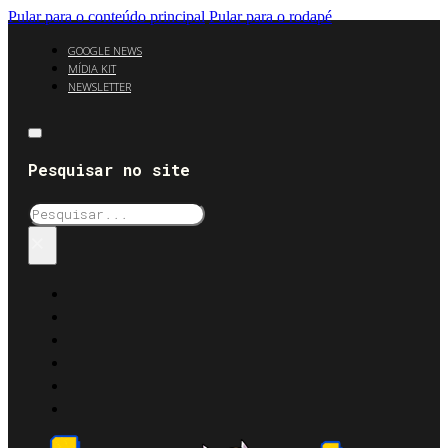
Pular para o conteúdo principal
Pular para o rodapé
GOOGLE NEWS
MÍDIA KIT
NEWSLETTER
Pesquisar no site
Pesquisar
×