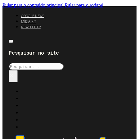
Pular para o conteúdo principal
Pular para o rodapé
GOOGLE NEWS
MÍDIA KIT
NEWSLETTER
Pesquisar no site
Pesquisar
×