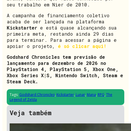
seu trabalho em Nier de 2010.
A campanha de financiamento coletivo
acaba de ser lançada na plataforma
Kickstarter
e está quase alcançando sua
primeira meta, restando ainda 29 dias
para terminar. Para acessar a página e
apoiar o projeto,
é só clicar aqui!
Godshard Chronicles tem previsão de
lançamento para dezembro de 2026 no
PlayStation 4, PlayStation 5, Xbox One,
Xbox Series X|S, Nintendo Switch, Steam e
Steam Deck.
Tags:
Godshard Chronicles
,
Kickstarter
,
Lunar
,
Mana
,
RPG
,
The
Legend of Zelda
Veja também