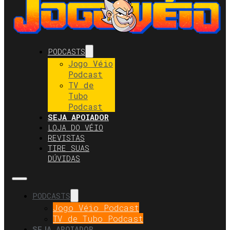
PODCASTS
Jogo Véio
Podcast
TV de
Tubo
Podcast
SEJA APOIADOR
LOJA DO VÉIO
REVISTAS
TIRE SUAS
DÚVIDAS
PODCASTS
Jogo Véio Podcast
TV de Tubo Podcast
SEJA APOIADOR