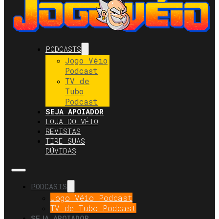
PODCASTS
Jogo Véio
Podcast
TV de
Tubo
Podcast
SEJA APOIADOR
LOJA DO VÉIO
REVISTAS
TIRE SUAS
DÚVIDAS
PODCASTS
Jogo Véio Podcast
TV de Tubo Podcast
SEJA APOIADOR