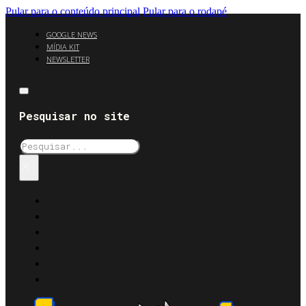
Pular para o conteúdo principal
Pular para o rodapé
GOOGLE NEWS
MÍDIA KIT
NEWSLETTER
Pesquisar no site
Pesquisar
×