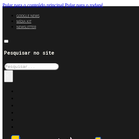
Pular para o conteúdo principal
Pular para o rodapé
GOOGLE NEWS
MÍDIA KIT
NEWSLETTER
Pesquisar no site
Pesquisar
×