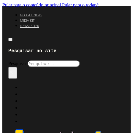
Pular para o conteúdo principal
Pular para o rodapé
GOOGLE NEWS
MÍDIA KIT
NEWSLETTER
Pesquisar no site
Pesquisar
×