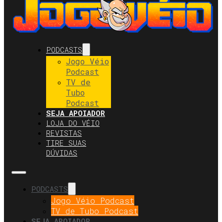
PODCASTS
Jogo Véio
Podcast
TV de
Tubo
Podcast
SEJA APOIADOR
LOJA DO VÉIO
REVISTAS
TIRE SUAS
DÚVIDAS
PODCASTS
Jogo Véio Podcast
TV de Tubo Podcast
SEJA APOIADOR