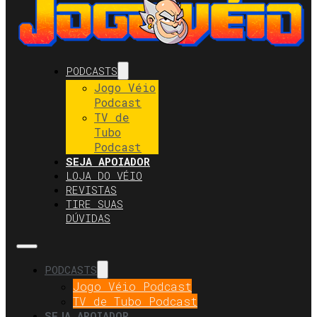
PODCASTS
Jogo Véio
Podcast
TV de
Tubo
Podcast
SEJA APOIADOR
LOJA DO VÉIO
REVISTAS
TIRE SUAS
DÚVIDAS
PODCASTS
Jogo Véio Podcast
TV de Tubo Podcast
SEJA APOIADOR