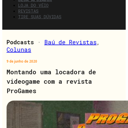
LOJA DO VÉIO
REVISTAS
TIRE SUAS DÚVIDAS
Podcasts
·
Baú de Revistas
,
Colunas
9 de junho de 2020
Montando uma locadora de
videogame com a revista
ProGames