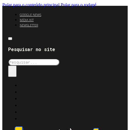
Pular para o conteúdo principal
Pular para o rodapé
GOOGLE NEWS
MÍDIA KIT
NEWSLETTER
Pesquisar no site
Pesquisar
×