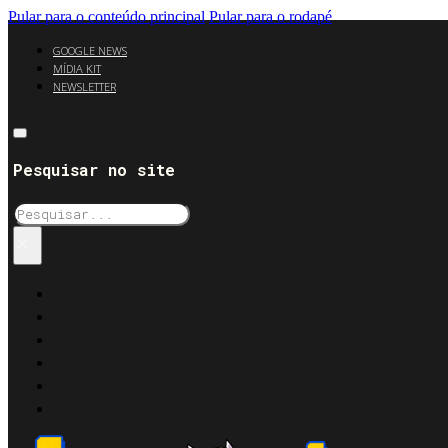
Pular para o conteúdo principal
Pular para o rodapé
GOOGLE NEWS
MÍDIA KIT
NEWSLETTER
Pesquisar no site
Pesquisar
×