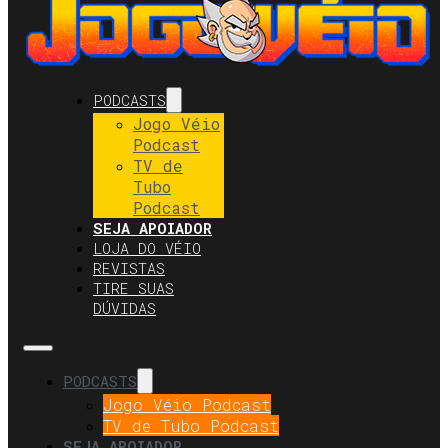
PODCASTS
Jogo Véio
Podcast
TV de
Tubo
Podcast
SEJA APOIADOR
LOJA DO VÉIO
REVISTAS
TIRE SUAS
DÚVIDAS
PODCASTS
Jogo Véio Podcast
TV de Tubo Podcast
SEJA APOIADOR