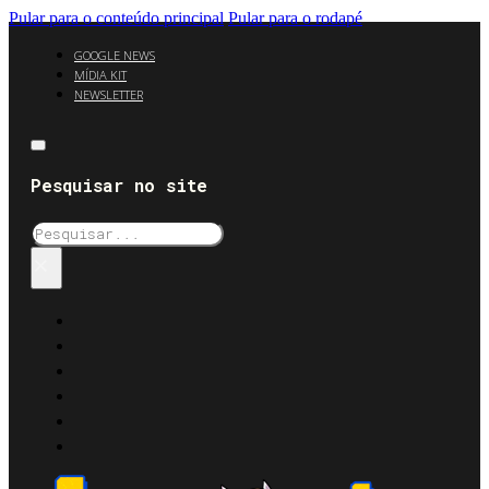
Pular para o conteúdo principal
Pular para o rodapé
GOOGLE NEWS
MÍDIA KIT
NEWSLETTER
Pesquisar no site
Pesquisar
×