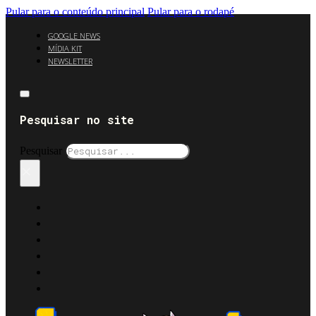
Pular para o conteúdo principal
Pular para o rodapé
GOOGLE NEWS
MÍDIA KIT
NEWSLETTER
Pesquisar no site
Pesquisar
×