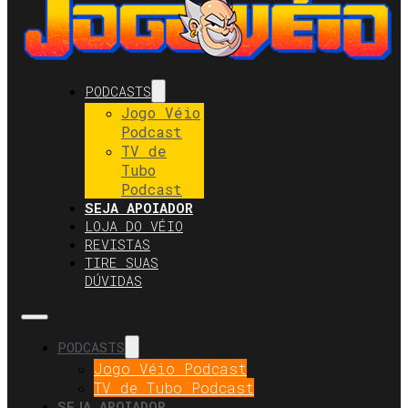
PODCASTS
Jogo Véio
Podcast
TV de
Tubo
Podcast
SEJA APOIADOR
LOJA DO VÉIO
REVISTAS
TIRE SUAS
DÚVIDAS
PODCASTS
Jogo Véio Podcast
TV de Tubo Podcast
SEJA APOIADOR