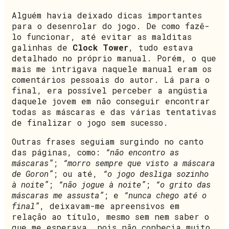
Alguém havia deixado dicas importantes
para o desenrolar do jogo. De como fazê-
lo funcionar, até evitar as malditas
galinhas de
Clock Tower
, tudo estava
detalhado no próprio manual. Porém, o que
mais me intrigava naquele manual eram os
comentários pessoais do autor. Lá para o
final, era possível perceber a angústia
daquele jovem em não conseguir encontrar
todas as máscaras e das várias tentativas
de finalizar o jogo sem sucesso.
Outras frases seguiam surgindo no canto
das páginas, como:
“não encontro as
máscaras”
;
“morro sempre que visto a máscara
de Goron”
; ou até,
“o jogo desliga sozinho
à noite”
;
“não jogue à noite”
;
“o grito das
máscaras me assusta”
; e
“nunca chego até o
final”
, deixavam-me apreensivos em
relação ao título, mesmo sem nem saber o
que me esperava, pois não conhecia muito