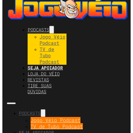
PODCASTS
Jogo Véio
Podcast
TV de
Tubo
Podcast
SEJA APOIADOR
LOJA DO VÉIO
REVISTAS
TIRE SUAS
DÚVIDAS
PODCASTS
Jogo Véio Podcast
TV de Tubo Podcast
SEJA APOIADOR