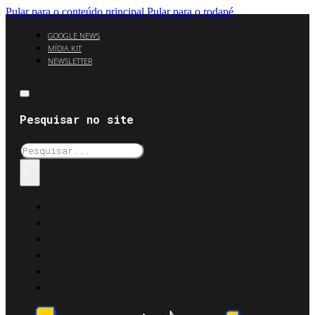
Pular para o conteúdo principal
Pular para o rodapé
GOOGLE NEWS
MÍDIA KIT
NEWSLETTER
Pesquisar no site
Pesquisar
×