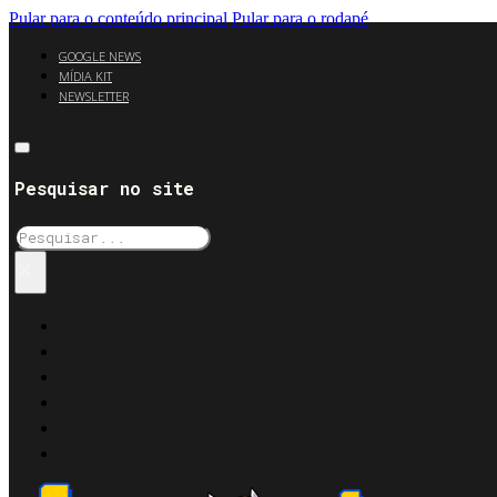
Pular para o conteúdo principal
Pular para o rodapé
GOOGLE NEWS
MÍDIA KIT
NEWSLETTER
Pesquisar no site
Pesquisar
×