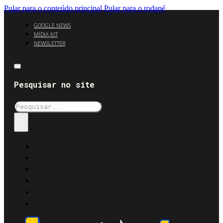
Pular para o conteúdo principal
Pular para o rodapé
GOOGLE NEWS
MÍDIA KIT
NEWSLETTER
Pesquisar no site
Pesquisar
×