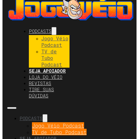
PODCASTS
Jogo Véio
Podcast
TV de
Tubo
Podcast
SEJA APOIADOR
LOJA DO VÉIO
REVISTAS
TIRE SUAS
DÚVIDAS
PODCASTS
Jogo Véio Podcast
TV de Tubo Podcast
SEJA APOIADOR