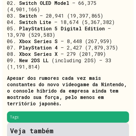
02.
Switch OLED Model
– 66,375
(4,901,166)
03.
Switch
– 20,941 (19,397,865)
04.
Switch Lite
– 18,674 (5,367,382)
05.
PlayStation 5 Digital Edition
–
13,970 (529,583)
06.
Xbox Series S
– 8,448 (267,959)
07.
PlayStation 4
– 2,427 (7,879,375)
08.
Xbox Series X
– 279 (201,789)
09.
New 2DS LL
(including 2DS) – 33
(1,191,814)
Apesar dos rumores cada vez mais
constantes do novo videogame da Nintendo,
o console híbrido da empresa ainda tem
mostrado sua força, pelo menos em
território japonês.
Tags:
Veja também