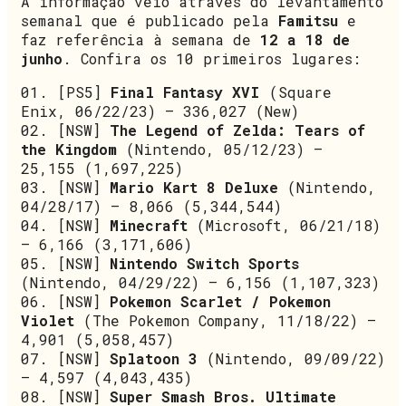
A informação veio através do levantamento
semanal que é publicado pela
Famitsu
e
faz referência à semana de
12 a 18 de
junho
. Confira os 10 primeiros lugares:
01. [PS5]
Final Fantasy XVI
(Square
Enix, 06/22/23) – 336,027 (New)
02. [NSW]
The Legend of Zelda: Tears of
the Kingdom
(Nintendo, 05/12/23) –
25,155 (1,697,225)
03. [NSW]
Mario Kart 8 Deluxe
(Nintendo,
04/28/17) – 8,066 (5,344,544)
04. [NSW]
Minecraft
(Microsoft, 06/21/18)
– 6,166 (3,171,606)
05. [NSW]
Nintendo Switch Sports
(Nintendo, 04/29/22) – 6,156 (1,107,323)
06. [NSW]
Pokemon Scarlet / Pokemon
Violet
(The Pokemon Company, 11/18/22) –
4,901 (5,058,457)
07. [NSW]
Splatoon 3
(Nintendo, 09/09/22)
– 4,597 (4,043,435)
08. [NSW]
Super Smash Bros. Ultimate