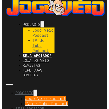
PODCASTS
Jogo Véio
Podcast
TV de
Tubo
Podcast
SEJA APOIADOR
LOJA DO VÉIO
REVISTAS
TIRE SUAS
DÚVIDAS
PODCASTS
Jogo Véio Podcast
TV de Tubo Podcast
SEJA APOIADOR