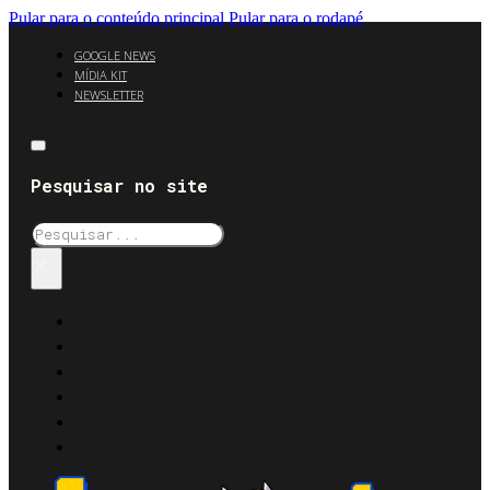
Pular para o conteúdo principal
Pular para o rodapé
GOOGLE NEWS
MÍDIA KIT
NEWSLETTER
Pesquisar no site
Pesquisar
×