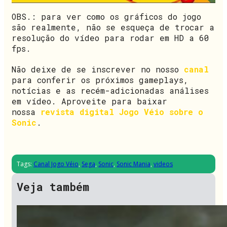
OBS.: para ver como os gráficos do jogo
são realmente, não se esqueça de trocar a
resolução do vídeo para rodar em HD a 60
fps.
Não deixe de se inscrever no nosso
canal
para conferir os próximos gameplays,
notícias e as recém-adicionadas análises
em vídeo. Aproveite para baixar
nossa
revista digital Jogo Véio sobre o
Sonic
.
Tags:
Canal Jogo Véio
,
Sega
,
Sonic
,
Sonic Mania
,
videos
Veja também