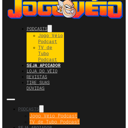
PODCASTS
Jogo Véio
Podcast
TV de
Tubo
Podcast
SEJA APOIADOR
LOJA DO VÉIO
REVISTAS
TIRE SUAS
DÚVIDAS
PODCASTS
Jogo Véio Podcast
TV de Tubo Podcast
SEJA APOIADOR