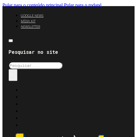
Pular para o conteúdo principal
Pular para o rodapé
GOOGLE NEWS
MÍDIA KIT
NEWSLETTER
Pesquisar no site
Pesquisar
×