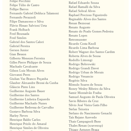
Felipe Pocchini
Rafael Eduardo Souza
Felipe Túlio de Castro
Rafael Ramalli da Silva
Fellipe Barros
Rafael Sobral Alves
Fernando Gabriel Delduca Talamoni
Raphael Precioso Figueiredo
Fernando Perazzoli
Reginaldo Alves dos Santos
Filipe Damasceno e Silva
Renan Beznosai
Flávio Hissao Salvioni Ueta
Renato Augusto
Frank Holbach
Renato do Prado Gomes Pedreira
Fred Boussada
Renato Lopes
Fred Simões
Retromunster
Gabriel dos Santos Calori
Ricardo Costa Knoll
Gabriel Pereira
Ricardo Lima Barbosa
Gerson Junior
Robert Wagner dos Santos Cardim
Gian Besson
Roberta Alves de Sousa
Gilberto Menezes Ferreira
Rodolfo Limongi
Gilles Pierre Philippe de Souza
Rodrigo Bobrowski
Machado Cavalcante
Rodrigo Grandi Davet
Gilson Luiz Morais Alves
Rodrigo Urban de Morais
Giovanni Peres
Rodrigo Venancio
Giulian Vaz Branco Peçanha
Rogério Silva
Glauber Alexandre Brossi da Cunha
Rômulo Soares de Souza
Gláucio Pinto Lins
Roney Wesley Ribeiro da Silva
Guilherme Augusto Bauer
Samir Montalvão Fraiha
Guilherme dos Santos
Samuel Augusto de Paula Oliveira
Guilherme Linheira Esquerdo
Savio Ribeiro da Cruz
Guilherme Machado Nunes
Silvio José Vieira Gatis Filho
Guilherme Redressa de Carvalho
Stefan Teixeira
Gustavo Barbosa Silva
Stefano do Nascimento Genachi
Harley Neves
Taís Rejane Azevedo
Henrique Baldo Carlos
Thais Campagnoli Buso
Henrique Priolo do Amaral
Thales Renan (xravenxp)
Henrique Simões de Oliveira
Thiago Antunes Braga