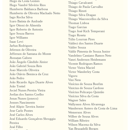
Hugo da Costa Gomes
Thiago Cavalcanti
Hugo Vandré Silvério Rios
Thiago de Paula Carvalho
Humberto Baldanca Barbosa
Thiago Rizuti
Humberto de Oliveira Machado Netto
Thiago Silva Dragao
Iago Rocha Silva
Thiago Wasconcellos da Silva
Icaro Batista de Andrade
Thomaz Lisboa
Igor Ottoni de Almeida
Tiago Garcias
Igor Roberto de Antonio
Tiago José Kich Temperani
Igor Souza Barros
Tiago Roseta
Igor Williams
Túlio Lourran Pires
Isaac Levi
Valdeci dos Santos Duarte
Jarbas Rodrigues
Valder Souza
Jeferson de Oliveira
Valdir Pimenta de Souza Junior
Jefferson de Santana do Monte
Vandelmo Cassiano Ramos Neto
Jhonatan Calixto
Vanei Anderson Heidemann
João Ângelo Cândido Júnior
Vicente Rodrigues Ramos
João Gabriel Souza Reis
Victor Vieira Maciel
Joao Marcelo Oliveira
Victor Wanderley Costa
João Otávio Beninca da Cruz
Vigoru
João Pedro
Vini Ness
João Ricardo Agra Duarte Alves
Vinícius de Souza Bonfim
João Trettel
Vinicius de Souza Cardoso
Jociel Nunes Pereira Vieira
Vinícius Policarpo Quintão
Joelias dos Santos Coelho
Vinícius Silva da Costa
Jonas Nunes (joneco)
Wagner Sales
Jonnes Nascimento
Wallysson Alves Alvarenga
José Alipio Taveira Junior
Wanderson Antero da Costa de Lima
Jose Carlo Pontes
Wemerson Alves
José Carlos Alves
Wilber de Sousa Alves
José Eduardo Gonçalves Sbroggio
William Ribeiro
Pereira
Wilson Macena da Silva
José Filho
Yan Bruzadelli Borges