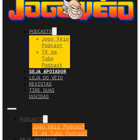
PODCASTS
Jogo Véio
Podcast
TV de
Tubo
Podcast
SEJA APOIADOR
LOJA DO VÉIO
REVISTAS
TIRE SUAS
DÚVIDAS
PODCASTS
Jogo Véio Podcast
TV de Tubo Podcast
SEJA APOIADOR