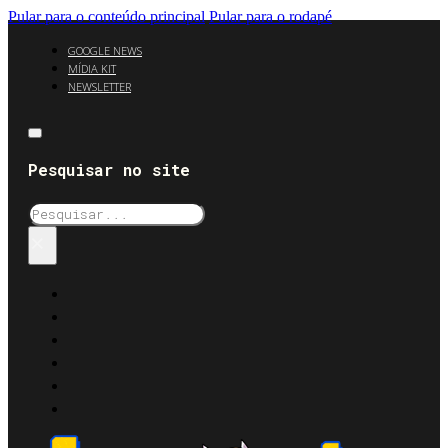
Pular para o conteúdo principal
Pular para o rodapé
GOOGLE NEWS
MÍDIA KIT
NEWSLETTER
Pesquisar no site
Pesquisar
×