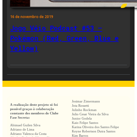
16 de novembro de 2019
Jogo Véio Podcast #53 –
Pokémon (Red, Green, Blue e
Yellow)
Josimar Zimermann
A realização deste projeto só foi
Jota Rossetti
possível graças à colaboração
Julinho Rockman
constante dos membros do Clube
Julio Cesar Vieira da Silva
Fase Secreta:
Junior Godela
Kaio Felipe Santos
Abimael Guilen Silva
Karina Oliveira dos Santos Felipe
Adriano de Lima
Keyne Robertson Dutra Santos
Adriano Valenca da Costa
Kim Barros