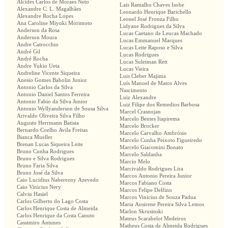
Alcides Carlos de Moraes Neto
Lais Ramalho Chaves Isobe
Alexandre C. L. Magalhães
Leonardo Henrique Barichello
Alexandre Rocha Lopes
Leonel José Fronza Filho
Ana Caroline Miyuki Morimoto
Lidyane Rodrigues da Silva
Anderson da Rosa
Lucas Caetano de Leucas Machado
Anderson Moura
Lucas Emmanuel Marques
Andre Catrocchio
Lucas Leite Raposo e Silva
André Gil
Lucas Rodrigues
André Rocha
Lucas Suleiman Rett
Andre Yukio Ueta
Lucas Vieira
Andreline Vicente Siqueira
Luis Cleber Majima
Anesio Gomes Babolin Junior
Luís Manoel de Matos Alves
Antonio Carlos da Silva
Nascimento
Antonio Daniel Santos Ferreira
Luiz Alexandre
Antonio Fabio da Silva Junior
Luiz Filipe dos Remedios Barbosa
Antonio Wyllyanderson de Sousa Silva
Marcel Crasnojan
Arivaldo Oliveira Silva Filho
Marcelo Bentes Itapirema
Augusto Herrmann Batista
Marcelo Brocker
Bernardo Coelho Avila Freitas
Marcelo Carvalho Ambrósio
Bianca Mueller
Marcelo Cunha Peixoto Figueiredo
Brenan Lucas Siqueira Leite
Marcelo Giacomini Bonato
Bruno Cunha Rodrigues
Marcelo Saldanha
Bruno e Silva Rodrigues
Marcio Melo
Bruno Faria Silva
Marcivaldo Rodrigues Lira
Bruno José da Silva
Marcos Antonio Pereira Junior
Caio Lucidius Naberezny Azevedo
Marcos Fabiano Costa
Caio Vinicius Nery
Marcos Felipe Delfino
Calvin Hasiel
Marcos Vinicius de Souza Padua
Carlos Gilberto do Lago Costa
Maria Ausirene Pereira Silva Lemos
Carlos Henrique Costa de Almeida
Marlon Skrusinski
Carlos Henrique da Costa Canuto
Mateus Scarabelot Medeiros
Cassimiro Antunes
Matheus Costa de Almeida Rodrigues