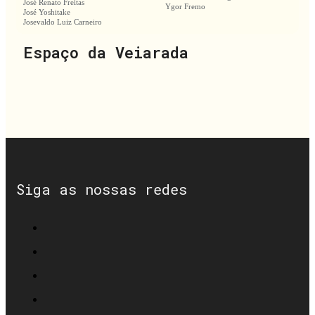
José Renato Freitas
Ygor Fremo
José Yoshitake
Josevaldo Luiz Carneiro
Espaço da Veiarada
Siga as nossas redes