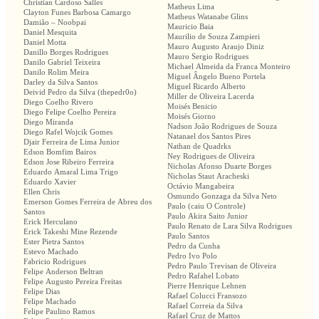
Christian Cardoso Salles
Matheus Lima
Clayton Funes Barbosa Camargo
Matheus Watanabe Glins
Damião – Noobpai
Mauricio Baia
Daniel Mesquita
Maurilio de Souza Zampieri
Daniel Motta
Mauro Augusto Araujo Diniz
Danillo Borges Rodrigues
Mauro Sergio Rodrigues
Danilo Gabriel Teixeira
Michael Almeida da Franca Monteiro
Danilo Rolim Meira
Miguel Ângelo Bueno Portela
Darley da Silva Santos
Miguel Ricardo Alberto
Deivid Pedro da Silva (thepedr0o)
Miller de Oliveira Lacerda
Diego Coelho Rivero
Moisés Benicio
Diego Felipe Coelho Pereira
Moisés Giorno
Diego Miranda
Nadson João Rodrigues de Souza
Diego Rafel Wojcik Gomes
Natanael dos Santos Pires
Djair Ferreira de Lima Junior
Nathan de Quadrks
Edson Bomfim Bairos
Ney Rodrigues de Oliveira
Edson Jose Ribeiro Ferreira
Nicholas Afonso Duarte Borges
Eduardo Amaral Lima Trigo
Nicholas Staut Aracheski
Eduardo Xavier
Octávio Mangabeira
Ellen Chris
Osmundo Gonzaga da Silva Neto
Emerson Gomes Ferreira de Abreu dos
Paulo (caiu O Controle)
Santos
Paulo Akira Saito Junior
Erick Herculano
Paulo Renato de Lara Silva Rodrigues
Erick Takeshi Mine Rezende
Paulo Santos
Ester Pietra Santos
Pedro da Cunha
Estevo Machado
Pedro Ivo Polo
Fabricio Rodrigues
Pedro Paulo Trevisan de Oliveira
Felipe Anderson Beltran
Pedro Rafahel Lobato
Felipe Augusto Pereira Freitas
Pierre Henrique Lehnen
Felipe Dias
Rafael Colucci Fransozo
Felipe Machado
Rafael Correia da Silva
Felipe Paulino Ramos
Rafael Cruz de Mattos