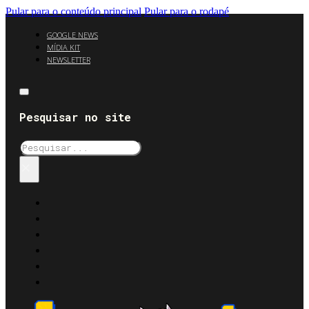
Pular para o conteúdo principal
Pular para o rodapé
GOOGLE NEWS
MÍDIA KIT
NEWSLETTER
Pesquisar no site
Pesquisar
×