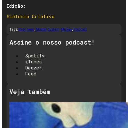
Edição:
Sintonia Criativa
Tags:
Jogo Veio
,
Master System
,
Mickey
,
Podcast
Assine o nosso podcast!
Spotify
iTunes
Deezer
Feed
Veja também