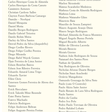
Carlos Henrique Costa de Almeida
Marlon Skrusinski
Carlos Henrique da Costa Canuto
Mateus Scarabelot Medeiros
Cassimiro Antunes
Matheus Costa de Almeida Rodrigues
Christian Cardoso Salles
Matheus Lima
Clayton Funes Barbosa Camargo
Matheus Watanabe Glins
Damião – Noobpai
Mauricio Baia
Daniel Mesquita
Maurilio de Souza Zampieri
Daniel Motta
Mauro Augusto Araujo Diniz
Danillo Borges Rodrigues
Mauro Sergio Rodrigues
Danilo Gabriel Teixeira
Michael Almeida da Franca Monteiro
Danilo Rolim Meira
Miguel Ângelo Bueno Portela
Darley da Silva Santos
Miguel Ricardo Alberto
Deivid Pedro da Silva (thepedr0o)
Miller de Oliveira Lacerda
Diego Coelho Rivero
Moisés Benicio
Diego Felipe Coelho Pereira
Moisés Giorno
Diego Miranda
Nadson João Rodrigues de Souza
Diego Rafel Wojcik Gomes
Natanael dos Santos Pires
Djair Ferreira de Lima Junior
Nathan de Quadrks
Edson Bomfim Bairos
Ney Rodrigues de Oliveira
Edson Jose Ribeiro Ferreira
Nicholas Afonso Duarte Borges
Eduardo Amaral Lima Trigo
Nicholas Staut Aracheski
Eduardo Xavier
Octávio Mangabeira
Ellen Chris
Osmundo Gonzaga da Silva Neto
Emerson Gomes Ferreira de Abreu dos
Paulo (caiu O Controle)
Santos
Paulo Akira Saito Junior
Erick Herculano
Paulo Renato de Lara Silva Rodrigues
Erick Takeshi Mine Rezende
Paulo Santos
Ester Pietra Santos
Pedro da Cunha
Estevo Machado
Pedro Ivo Polo
Fabricio Rodrigues
Pedro Paulo Trevisan de Oliveira
Felipe Anderson Beltran
Pedro Rafahel Lobato
Felipe Augusto Pereira Freitas
Pierre Henrique Lehnen