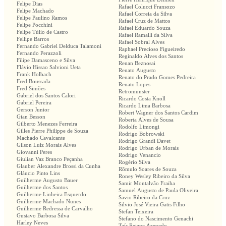
Felipe Dias
Rafael Colucci Fransozo
Felipe Machado
Rafael Correia da Silva
Felipe Paulino Ramos
Rafael Cruz de Mattos
Felipe Pocchini
Rafael Eduardo Souza
Felipe Túlio de Castro
Rafael Ramalli da Silva
Fellipe Barros
Rafael Sobral Alves
Fernando Gabriel Delduca Talamoni
Raphael Precioso Figueiredo
Fernando Perazzoli
Reginaldo Alves dos Santos
Filipe Damasceno e Silva
Renan Beznosai
Flávio Hissao Salvioni Ueta
Renato Augusto
Frank Holbach
Renato do Prado Gomes Pedreira
Fred Boussada
Renato Lopes
Fred Simões
Retromunster
Gabriel dos Santos Calori
Ricardo Costa Knoll
Gabriel Pereira
Ricardo Lima Barbosa
Gerson Junior
Robert Wagner dos Santos Cardim
Gian Besson
Roberta Alves de Sousa
Gilberto Menezes Ferreira
Rodolfo Limongi
Gilles Pierre Philippe de Souza
Rodrigo Bobrowski
Machado Cavalcante
Rodrigo Grandi Davet
Gilson Luiz Morais Alves
Rodrigo Urban de Morais
Giovanni Peres
Rodrigo Venancio
Giulian Vaz Branco Peçanha
Rogério Silva
Glauber Alexandre Brossi da Cunha
Rômulo Soares de Souza
Gláucio Pinto Lins
Roney Wesley Ribeiro da Silva
Guilherme Augusto Bauer
Samir Montalvão Fraiha
Guilherme dos Santos
Samuel Augusto de Paula Oliveira
Guilherme Linheira Esquerdo
Savio Ribeiro da Cruz
Guilherme Machado Nunes
Silvio José Vieira Gatis Filho
Guilherme Redressa de Carvalho
Stefan Teixeira
Gustavo Barbosa Silva
Stefano do Nascimento Genachi
Harley Neves
Taís Rejane Azevedo