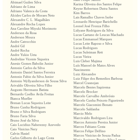
Abimael Guilen Silva
Karina Oliveira dos Santos Felipe
Adriano de Lima
Keyne Robertson Dutra Santos
Adriano Valenca da Costa
Kim Barros
Alcides Carlos de Moraes Neto
Lais Ramalho Chaves Isobe
Alexandre C. L. Magalhães
Leonardo Henrique Barichello
Alexandre Rocha Lopes
Leonel José Fronza Filho
Ana Caroline Miyuki Morimoto
Lidyane Rodrigues da Silva
Anderson da Rosa
Lucas Caetano de Leucas Machado
Anderson Moura
Lucas Emmanuel Marques
Andre Catrocchio
Lucas Leite Raposo e Silva
André Gil
Lucas Rodrigues
André Rocha
Lucas Suleiman Rett
Andre Yukio Ueta
Lucas Vieira
Andreline Vicente Siqueira
Luis Cleber Majima
Anesio Gomes Babolin Junior
Luís Manoel de Matos Alves
Antonio Carlos da Silva
Nascimento
Antonio Daniel Santos Ferreira
Luiz Alexandre
Antonio Fabio da Silva Junior
Luiz Filipe dos Remedios Barbosa
Antonio Wyllyanderson de Sousa Silva
Marcel Crasnojan
Arivaldo Oliveira Silva Filho
Marcelo Bentes Itapirema
Augusto Herrmann Batista
Marcelo Brocker
Bernardo Coelho Avila Freitas
Marcelo Carvalho Ambrósio
Bianca Mueller
Marcelo Cunha Peixoto Figueiredo
Brenan Lucas Siqueira Leite
Marcelo Giacomini Bonato
Bruno Cunha Rodrigues
Marcelo Saldanha
Bruno e Silva Rodrigues
Marcio Melo
Bruno Faria Silva
Marcivaldo Rodrigues Lira
Bruno José da Silva
Marcos Antonio Pereira Junior
Caio Lucidius Naberezny Azevedo
Marcos Fabiano Costa
Caio Vinicius Nery
Marcos Felipe Delfino
Calvin Hasiel
Marcos Vinicius de Souza Padua
Carlos Gilberto do Lago Costa
Maria Ausirene Pereira Silva Lemos