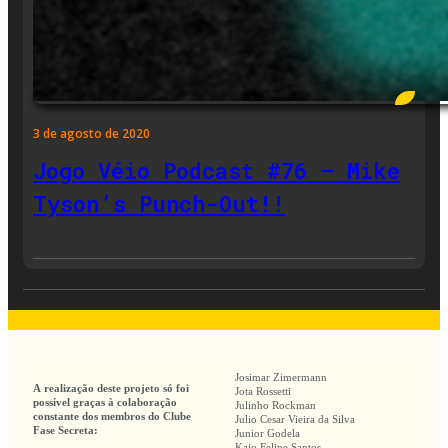
3 de agosto de 2020
Jogo Véio Podcast #76 – Mike
Tyson’s Punch-Out!!
Josimar Zimermann
A realização deste projeto só foi
Jota Rossetti
possível graças à colaboração
Julinho Rockman
constante dos membros do Clube
Julio Cesar Vieira da Silva
Fase Secreta:
Junior Godela
Kaio Felipe Santos