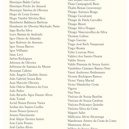
Henrique Baldo Carlos
Thais Campagnoli Buso
Henrique Priolo do Amaral
Thales Renan (xravenxp)
Henrique Simões de Oliveira
Thiago Antunes Braga
Hugo da Costa Gomes
Thiago Cavalcanti
Hugo Vandré Silvério Rios
Thiago de Paula Carvalho
Humberto Baldanca Barbosa
Thiago Rizuti
Humberto de Oliveira Machado Netto
Thiago Silva Dragao
Iago Rocha Silva
Thiago Wasconcellos da Silva
Icaro Batista de Andrade
Thomaz Lisboa
Igor Ottoni de Almeida
Tiago Garcias
Igor Roberto de Antonio
Tiago José Kich Temperani
Igor Souza Barros
Tiago Roseta
Igor Williams
Túlio Lourran Pires
Isaac Levi
Valdeci dos Santos Duarte
Jarbas Rodrigues
Valder Souza
Jeferson de Oliveira
Valdir Pimenta de Souza Junior
Jefferson de Santana do Monte
Vandelmo Cassiano Ramos Neto
Jhonatan Calixto
Vanei Anderson Heidemann
João Ângelo Cândido Júnior
Vicente Rodrigues Ramos
João Gabriel Souza Reis
Victor Vieira Maciel
Joao Marcelo Oliveira
Victor Wanderley Costa
João Otávio Beninca da Cruz
Vigoru
João Pedro
Vini Ness
João Ricardo Agra Duarte Alves
Vinícius de Souza Bonfim
João Trettel
Vinicius de Souza Cardoso
Jociel Nunes Pereira Vieira
Vinícius Policarpo Quintão
Joelias dos Santos Coelho
Vinícius Silva da Costa
Jonas Nunes (joneco)
Wagner Sales
Jonnes Nascimento
Wallysson Alves Alvarenga
José Alipio Taveira Junior
Wanderson Antero da Costa de Lima
Jose Carlo Pontes
Wemerson Alves
José Carlos Alves
Wilber de Sousa Alves