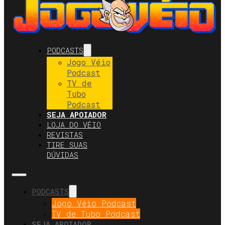
PODCASTS
Jogo Véio
Podcast
TV de
Tubo
Podcast
SEJA APOIADOR
LOJA DO VÉIO
REVISTAS
TIRE SUAS
DÚVIDAS
PODCASTS
Jogo Véio Podcast
TV de Tubo Podcast
SEJA APOIADOR