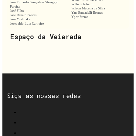
José Eduardo Gonçalves Sbroggio
William Ribeiro
Pereira
Wilson Macena da Silva
José Filho
Yan Bruzadelli Borges
José Renato Freitas
Ygor Fremo
José Yoshitake
Josevaldo Luiz Carneiro
Espaço da Veiarada
Siga as nossas redes