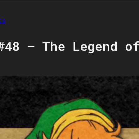
ts
#48 – The Legend o