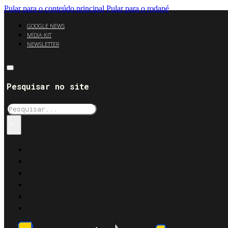
Pular para o conteúdo principal
Pular para o rodapé
GOOGLE NEWS
MÍDIA KIT
NEWSLETTER
Pesquisar no site
Pesquisar
×