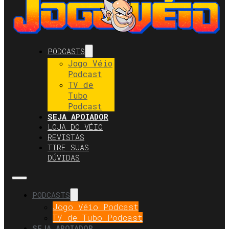
PODCASTS
Jogo Véio
Podcast
TV de
Tubo
Podcast
SEJA APOIADOR
LOJA DO VÉIO
REVISTAS
TIRE SUAS
DÚVIDAS
PODCASTS
Jogo Véio Podcast
TV de Tubo Podcast
SEJA APOIADOR