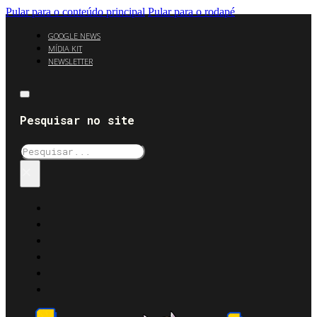
Pular para o conteúdo principal
Pular para o rodapé
GOOGLE NEWS
MÍDIA KIT
NEWSLETTER
Pesquisar no site
Pesquisar
×