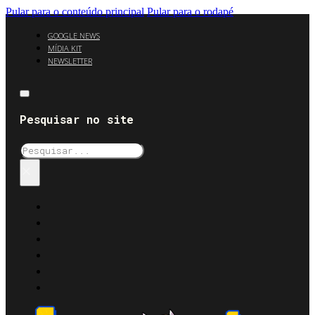
Pular para o conteúdo principal
Pular para o rodapé
GOOGLE NEWS
MÍDIA KIT
NEWSLETTER
Pesquisar no site
Pesquisar
×