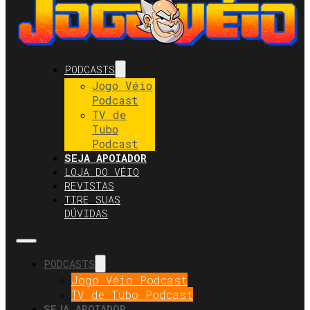
PODCASTS
Jogo Véio
Podcast
TV de
Tubo
Podcast
SEJA APOIADOR
LOJA DO VÉIO
REVISTAS
TIRE SUAS
DÚVIDAS
PODCASTS
Jogo Véio Podcast
TV de Tubo Podcast
SEJA APOIADOR