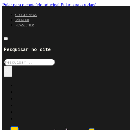
Pular para o conteúdo principal
Pular para o rodapé
GOOGLE NEWS
MÍDIA KIT
NEWSLETTER
Pesquisar no site
Pesquisar
×