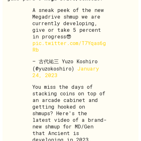
A sneak peek of the new
Megadrive shmup we are
currently developing,
give or take 5 percent
in progress😎
pic.twitter.com/T7Yqas6g
Rb
— 古代祐三 Yuzo Koshiro
(@yuzokoshiro)
January
24, 2023
You miss the days of
stacking coins on top of
an arcade cabinet and
getting hooked on
shmups? Here's the
latest video of a brand-
new shmup for MD/Gen
that Ancient is
developing in 2023.