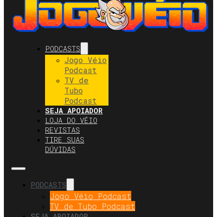
PODCASTS
Jogo Véio
Podcast
TV de
Tubo
Podcast
SEJA APOIADOR
LOJA DO VÉIO
REVISTAS
TIRE SUAS
DÚVIDAS
PODCASTS
Jogo Véio Podcast
TV de Tubo Podcast
SEJA APOIADOR