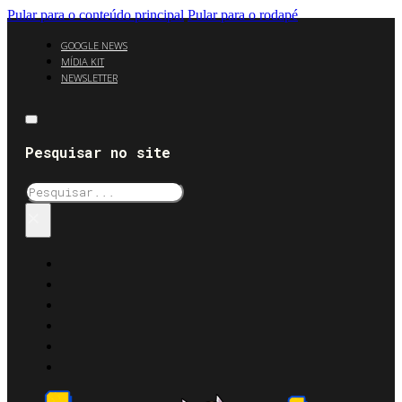
Pular para o conteúdo principal
Pular para o rodapé
GOOGLE NEWS
MÍDIA KIT
NEWSLETTER
Pesquisar no site
Pesquisar
×