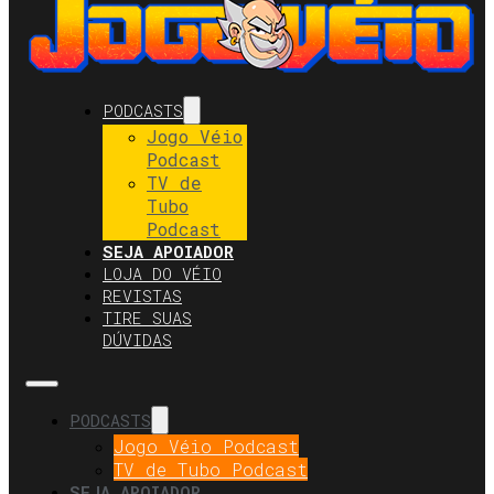
PODCASTS
Jogo Véio
Podcast
TV de
Tubo
Podcast
SEJA APOIADOR
LOJA DO VÉIO
REVISTAS
TIRE SUAS
DÚVIDAS
PODCASTS
Jogo Véio Podcast
TV de Tubo Podcast
SEJA APOIADOR