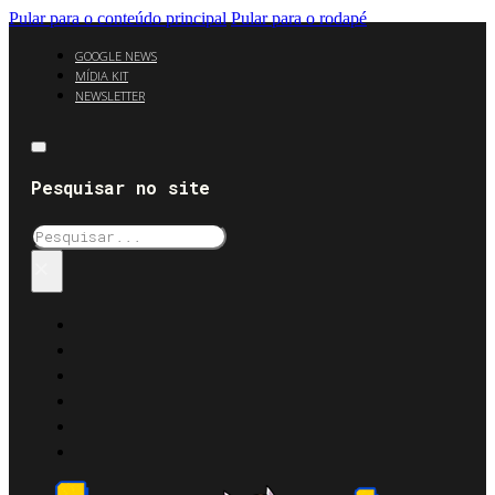
Pular para o conteúdo principal
Pular para o rodapé
GOOGLE NEWS
MÍDIA KIT
NEWSLETTER
Pesquisar no site
Pesquisar
×