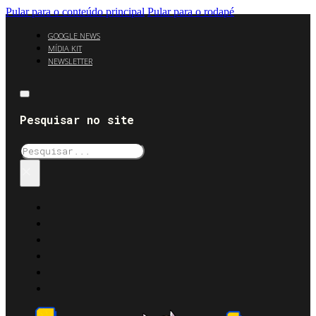
Pular para o conteúdo principal
Pular para o rodapé
GOOGLE NEWS
MÍDIA KIT
NEWSLETTER
Pesquisar no site
Pesquisar
×