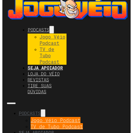
PODCASTS
Jogo Véio
Podcast
TV de
Tubo
Podcast
SEJA APOIADOR
LOJA DO VÉIO
REVISTAS
TIRE SUAS
DÚVIDAS
PODCASTS
Jogo Véio Podcast
TV de Tubo Podcast
SEJA APOIADOR