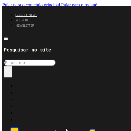
Pular para o conteúdo principal
Pular para o rodapé
GOOGLE NEWS
MÍDIA KIT
NEWSLETTER
Pesquisar no site
Pesquisar
×