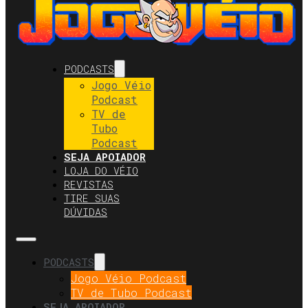
PODCASTS
Jogo Véio
Podcast
TV de
Tubo
Podcast
SEJA APOIADOR
LOJA DO VÉIO
REVISTAS
TIRE SUAS
DÚVIDAS
PODCASTS
Jogo Véio Podcast
TV de Tubo Podcast
SEJA APOIADOR