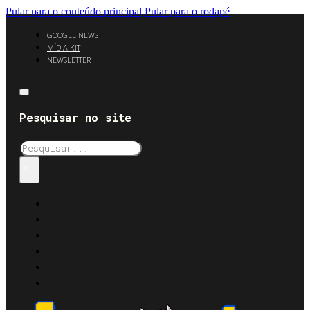
Pular para o conteúdo principal
Pular para o rodapé
GOOGLE NEWS
MÍDIA KIT
NEWSLETTER
Pesquisar no site
Pesquisar
×