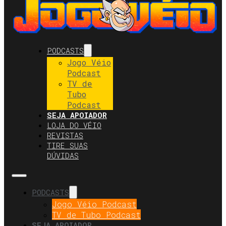
PODCASTS
Jogo Véio
Podcast
TV de
Tubo
Podcast
SEJA APOIADOR
LOJA DO VÉIO
REVISTAS
TIRE SUAS
DÚVIDAS
PODCASTS
Jogo Véio Podcast
TV de Tubo Podcast
SEJA APOIADOR