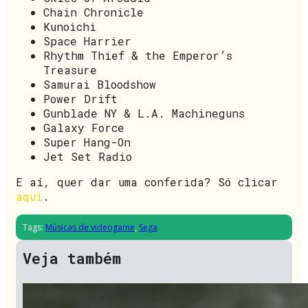
Chain Chronicle
Kunoichi
Space Harrier
Rhythm Thief & the Emperor’s
Treasure
Samurai Bloodshow
Power Drift
Gunblade NY & L.A. Machineguns
Galaxy Force
Super Hang-On
Jet Set Radio
E aí, quer dar uma conferida? Só clicar
aqui
.
Tags:
Músicas de videogame
,
Sega
Veja também