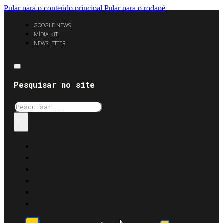
Pular para o conteúdo principal
Pular para o rodapé
GOOGLE NEWS
MÍDIA KIT
NEWSLETTER
Pesquisar no site
Pesquisar
×