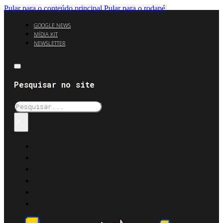
Pular para o conteúdo principal
Pular para o rodapé
GOOGLE NEWS
MÍDIA KIT
NEWSLETTER
Pesquisar no site
Pesquisar
×