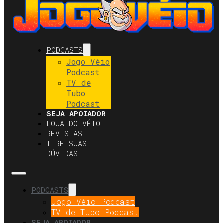
PODCASTS
Jogo Véio
Podcast
TV de
Tubo
Podcast
SEJA APOIADOR
LOJA DO VÉIO
REVISTAS
TIRE SUAS
DÚVIDAS
PODCASTS
Jogo Véio Podcast
TV de Tubo Podcast
SEJA APOIADOR