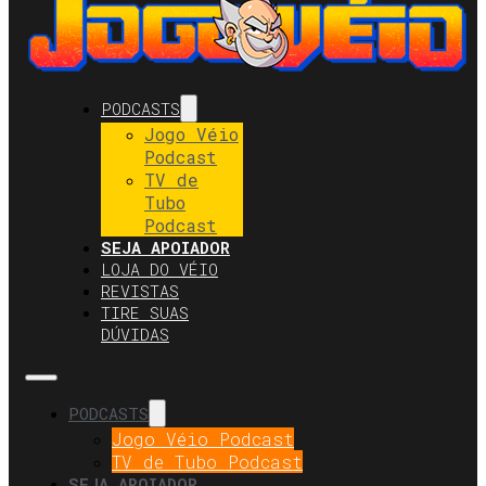
PODCASTS
Jogo Véio
Podcast
TV de
Tubo
Podcast
SEJA APOIADOR
LOJA DO VÉIO
REVISTAS
TIRE SUAS
DÚVIDAS
PODCASTS
Jogo Véio Podcast
TV de Tubo Podcast
SEJA APOIADOR