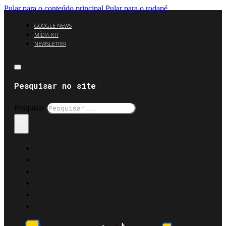
Pular para o conteúdo principal
Pular para o rodapé
GOOGLE NEWS
MÍDIA KIT
NEWSLETTER
Pesquisar no site
Pesquisar
×