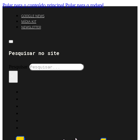
Pular para o conteúdo principal
Pular para o rodapé
GOOGLE NEWS
MÍDIA KIT
NEWSLETTER
Pesquisar no site
Pesquisar
×