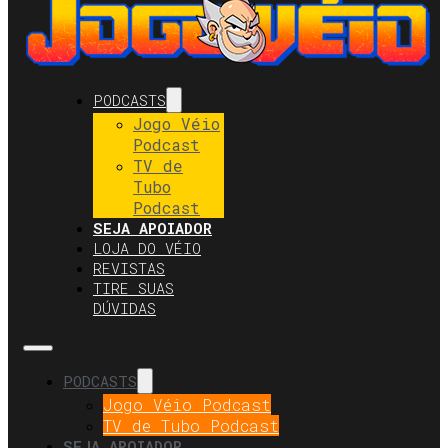
PODCASTS
Jogo Véio
Podcast
TV de
Tubo
Podcast
SEJA APOIADOR
LOJA DO VÉIO
REVISTAS
TIRE SUAS
DÚVIDAS
PODCASTS
Jogo Véio Podcast
TV de Tubo Podcast
SEJA APOIADOR