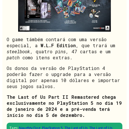
O game támbém contará com uma versão
especial, a
W.L.F Edition
, que trará um
steelbook
, quatro
pins
, 47 cartas e um
patch
como itens extras.
Os donos da versão de PlayStation 4
poderão fazer o upgrade para a versão
digital por apenas 10 dólares e importar
seus jogos salvos.
The Last of Us Part II Remastered chega
exclusivamente no PlayStation 5 no dia 19
de janeiro de 2024 e a pré-venda terá
início no dia 5 de dezembro.
Tags:
Naughty Dog
,
PlayStation 5
,
The Last of Us
,
The Last of Us