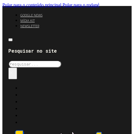
Pular para o conteúdo principal
Pular para o rodapé
GOOGLE NEWS
MÍDIA KIT
NEWSLETTER
Pesquisar no site
Pesquisar
×