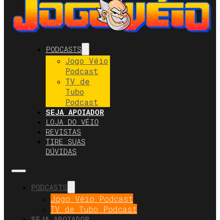
PODCASTS
Jogo Véio
Podcast
TV de
Tubo
Podcast
SEJA APOIADOR
LOJA DO VÉIO
REVISTAS
TIRE SUAS
DÚVIDAS
PODCASTS
Jogo Véio Podcast
TV de Tubo Podcast
SEJA APOIADOR