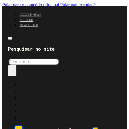
Pular para o conteúdo principal
Pular para o rodapé
GOOGLE NEWS
MÍDIA KIT
NEWSLETTER
Pesquisar no site
Pesquisar
×