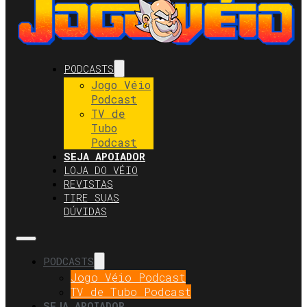
PODCASTS
Jogo Véio
Podcast
TV de
Tubo
Podcast
SEJA APOIADOR
LOJA DO VÉIO
REVISTAS
TIRE SUAS
DÚVIDAS
PODCASTS
Jogo Véio Podcast
TV de Tubo Podcast
SEJA APOIADOR