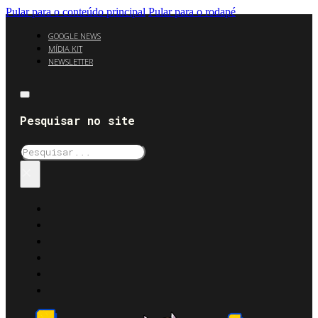
Pular para o conteúdo principal
Pular para o rodapé
GOOGLE NEWS
MÍDIA KIT
NEWSLETTER
Pesquisar no site
Pesquisar
×