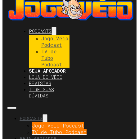
PODCASTS
Jogo Véio
Podcast
TV de
Tubo
Podcast
SEJA APOIADOR
LOJA DO VÉIO
REVISTAS
TIRE SUAS
DÚVIDAS
PODCASTS
Jogo Véio Podcast
TV de Tubo Podcast
SEJA APOIADOR