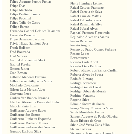
Felipe Augusto Pereira Freitas
Pierre Henrique Lehnen
Felipe Dias
Rafael Colucci Fransozo
Felipe Machado
Rafael Correia da Silva
Felipe Paulino Ramos
Rafael Cruz de Mattos
Felipe Pocchini
Rafael Eduardo Souza
Felipe Túlio de Castro
Rafael Ramalli da Silva
Fellipe Barros
Rafael Sobral Alves
Fernando Gabriel Delduca Talamoni
Raphael Precioso Figueiredo
Fernando Perazzoli
Reginaldo Alves dos Santos
Filipe Damasceno e Silva
Renan Beznosai
Flávio Hissao Salvioni Ueta
Renato Augusto
Frank Holbach
Renato do Prado Gomes Pedreira
Fred Boussada
Renato Lopes
Fred Simões
Retromunster
Gabriel dos Santos Calori
Ricardo Costa Knoll
Gabriel Pereira
Ricardo Lima Barbosa
Gerson Junior
Robert Wagner dos Santos Cardim
Gian Besson
Roberta Alves de Sousa
Gilberto Menezes Ferreira
Rodolfo Limongi
Gilles Pierre Philippe de Souza
Rodrigo Bobrowski
Machado Cavalcante
Rodrigo Grandi Davet
Gilson Luiz Morais Alves
Rodrigo Urban de Morais
Giovanni Peres
Rodrigo Venancio
Giulian Vaz Branco Peçanha
Rogério Silva
Glauber Alexandre Brossi da Cunha
Rômulo Soares de Souza
Gláucio Pinto Lins
Roney Wesley Ribeiro da Silva
Guilherme Augusto Bauer
Samir Montalvão Fraiha
Guilherme dos Santos
Samuel Augusto de Paula Oliveira
Guilherme Linheira Esquerdo
Savio Ribeiro da Cruz
Guilherme Machado Nunes
Silvio José Vieira Gatis Filho
Guilherme Redressa de Carvalho
Stefan Teixeira
Gustavo Barbosa Silva
Stefano do Nascimento Genachi