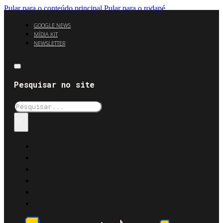
Pular para o conteúdo principal
Pular para o rodapé
GOOGLE NEWS
MÍDIA KIT
NEWSLETTER
Pesquisar no site
Pesquisar
×