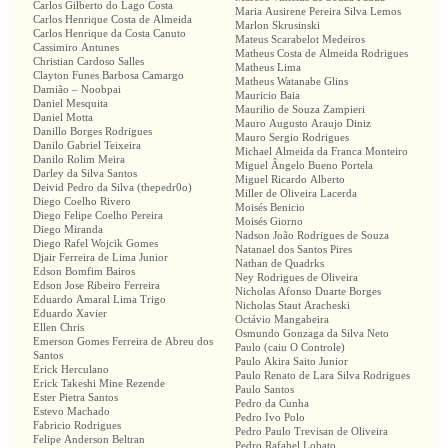
Carlos Gilberto do Lago Costa
Maria Ausirene Pereira Silva Lemos
Carlos Henrique Costa de Almeida
Marlon Skrusinski
Carlos Henrique da Costa Canuto
Mateus Scarabelot Medeiros
Cassimiro Antunes
Matheus Costa de Almeida Rodrigues
Christian Cardoso Salles
Matheus Lima
Clayton Funes Barbosa Camargo
Matheus Watanabe Glins
Damião – Noobpai
Mauricio Baia
Daniel Mesquita
Maurilio de Souza Zampieri
Daniel Motta
Mauro Augusto Araujo Diniz
Danillo Borges Rodrigues
Mauro Sergio Rodrigues
Danilo Gabriel Teixeira
Michael Almeida da Franca Monteiro
Danilo Rolim Meira
Miguel Ângelo Bueno Portela
Darley da Silva Santos
Miguel Ricardo Alberto
Deivid Pedro da Silva (thepedr0o)
Miller de Oliveira Lacerda
Diego Coelho Rivero
Moisés Benicio
Diego Felipe Coelho Pereira
Moisés Giorno
Diego Miranda
Nadson João Rodrigues de Souza
Diego Rafel Wojcik Gomes
Natanael dos Santos Pires
Djair Ferreira de Lima Junior
Nathan de Quadrks
Edson Bomfim Bairos
Ney Rodrigues de Oliveira
Edson Jose Ribeiro Ferreira
Nicholas Afonso Duarte Borges
Eduardo Amaral Lima Trigo
Nicholas Staut Aracheski
Eduardo Xavier
Octávio Mangabeira
Ellen Chris
Osmundo Gonzaga da Silva Neto
Emerson Gomes Ferreira de Abreu dos
Paulo (caiu O Controle)
Santos
Paulo Akira Saito Junior
Erick Herculano
Paulo Renato de Lara Silva Rodrigues
Erick Takeshi Mine Rezende
Paulo Santos
Ester Pietra Santos
Pedro da Cunha
Estevo Machado
Pedro Ivo Polo
Fabricio Rodrigues
Pedro Paulo Trevisan de Oliveira
Felipe Anderson Beltran
Pedro Rafahel Lobato