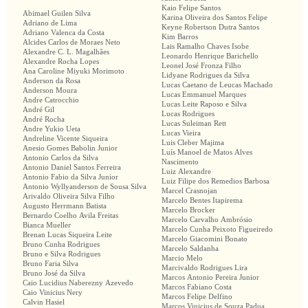
Kaio Felipe Santos
Abimael Guilen Silva
Karina Oliveira dos Santos Felipe
Adriano de Lima
Keyne Robertson Dutra Santos
Adriano Valenca da Costa
Kim Barros
Alcides Carlos de Moraes Neto
Lais Ramalho Chaves Isobe
Alexandre C. L. Magalhães
Leonardo Henrique Barichello
Alexandre Rocha Lopes
Leonel José Fronza Filho
Ana Caroline Miyuki Morimoto
Lidyane Rodrigues da Silva
Anderson da Rosa
Lucas Caetano de Leucas Machado
Anderson Moura
Lucas Emmanuel Marques
Andre Catrocchio
Lucas Leite Raposo e Silva
André Gil
Lucas Rodrigues
André Rocha
Lucas Suleiman Rett
Andre Yukio Ueta
Lucas Vieira
Andreline Vicente Siqueira
Luis Cleber Majima
Anesio Gomes Babolin Junior
Luís Manoel de Matos Alves
Antonio Carlos da Silva
Nascimento
Antonio Daniel Santos Ferreira
Luiz Alexandre
Antonio Fabio da Silva Junior
Luiz Filipe dos Remedios Barbosa
Antonio Wyllyanderson de Sousa Silva
Marcel Crasnojan
Arivaldo Oliveira Silva Filho
Marcelo Bentes Itapirema
Augusto Herrmann Batista
Marcelo Brocker
Bernardo Coelho Avila Freitas
Marcelo Carvalho Ambrósio
Bianca Mueller
Marcelo Cunha Peixoto Figueiredo
Brenan Lucas Siqueira Leite
Marcelo Giacomini Bonato
Bruno Cunha Rodrigues
Marcelo Saldanha
Bruno e Silva Rodrigues
Marcio Melo
Bruno Faria Silva
Marcivaldo Rodrigues Lira
Bruno José da Silva
Marcos Antonio Pereira Junior
Caio Lucidius Naberezny Azevedo
Marcos Fabiano Costa
Caio Vinicius Nery
Marcos Felipe Delfino
Calvin Hasiel
Marcos Vinicius de Souza Padua