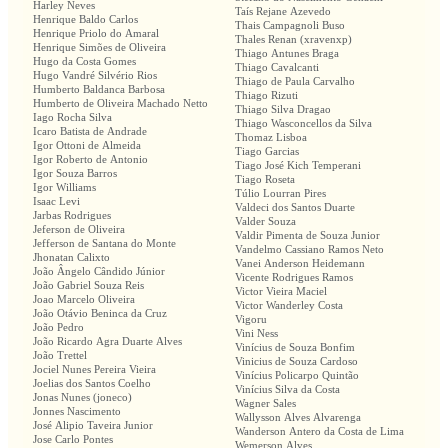
Harley Neves
Taís Rejane Azevedo
Henrique Baldo Carlos
Thais Campagnoli Buso
Henrique Priolo do Amaral
Thales Renan (xravenxp)
Henrique Simões de Oliveira
Thiago Antunes Braga
Hugo da Costa Gomes
Thiago Cavalcanti
Hugo Vandré Silvério Rios
Thiago de Paula Carvalho
Humberto Baldanca Barbosa
Thiago Rizuti
Humberto de Oliveira Machado Netto
Thiago Silva Dragao
Iago Rocha Silva
Thiago Wasconcellos da Silva
Icaro Batista de Andrade
Thomaz Lisboa
Igor Ottoni de Almeida
Tiago Garcias
Igor Roberto de Antonio
Tiago José Kich Temperani
Igor Souza Barros
Tiago Roseta
Igor Williams
Túlio Lourran Pires
Isaac Levi
Valdeci dos Santos Duarte
Jarbas Rodrigues
Valder Souza
Jeferson de Oliveira
Valdir Pimenta de Souza Junior
Jefferson de Santana do Monte
Vandelmo Cassiano Ramos Neto
Jhonatan Calixto
Vanei Anderson Heidemann
João Ângelo Cândido Júnior
Vicente Rodrigues Ramos
João Gabriel Souza Reis
Victor Vieira Maciel
Joao Marcelo Oliveira
Victor Wanderley Costa
João Otávio Beninca da Cruz
Vigoru
João Pedro
Vini Ness
João Ricardo Agra Duarte Alves
Vinícius de Souza Bonfim
João Trettel
Vinicius de Souza Cardoso
Jociel Nunes Pereira Vieira
Vinícius Policarpo Quintão
Joelias dos Santos Coelho
Vinícius Silva da Costa
Jonas Nunes (joneco)
Wagner Sales
Jonnes Nascimento
Wallysson Alves Alvarenga
José Alipio Taveira Junior
Wanderson Antero da Costa de Lima
Jose Carlo Pontes
Wemerson Alves