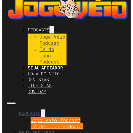
PODCASTS
Jogo Véio
Podcast
TV de
Tubo
Podcast
SEJA APOIADOR
LOJA DO VÉIO
REVISTAS
TIRE SUAS
DÚVIDAS
PODCASTS
Jogo Véio Podcast
TV de Tubo Podcast
SEJA APOIADOR