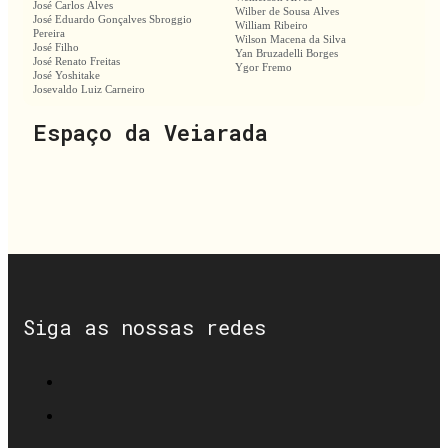
José Carlos Alves
Wilber de Sousa Alves
José Eduardo Gonçalves Sbroggio
William Ribeiro
Pereira
Wilson Macena da Silva
José Filho
Yan Bruzadelli Borges
José Renato Freitas
Ygor Fremo
José Yoshitake
Josevaldo Luiz Carneiro
Espaço da Veiarada
Siga as nossas redes