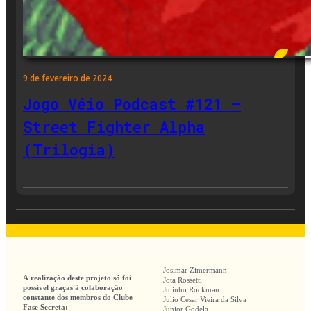
9 de fevereiro de 2024
Jogo Véio Podcast #121 –
Street Fighter Alpha
(Trilogia)
Josimar Zimermann
A realização deste projeto só foi
Jota Rossetti
possível graças à colaboração
Julinho Rockman
constante dos membros do Clube
Julio Cesar Vieira da Silva
Fase Secreta:
Junior Godela