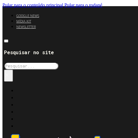
Pular para o conteúdo principal
Pular para o rodapé
GOOGLE NEWS
MÍDIA KIT
NEWSLETTER
Pesquisar no site
Pesquisar
×