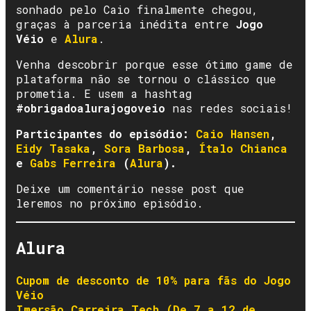
sonhado pelo Caio finalmente chegou,
graças à parceria inédita entre
Jogo
Véio
e
Alura
.
Venha descobrir porque esse ótimo game de
plataforma não se tornou o clássico que
prometia. E usem a hashtag
#obrigadoalurajogoveio
nas redes sociais!
Participantes do episódio:
Caio Hansen
,
Eidy
T
asaka
,
Sora Barbosa
,
Ítalo Chianca
e
Gabs Ferreira
(
Alura
).
Deixe um comentário nesse post que
leremos no próximo episódio.
Alura
Cupom de desconto de 10% para fãs do Jogo
Véio
Imersão Carreira Tech (De 7 a 12 de