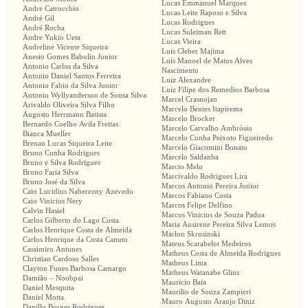
Lucas Emmanuel Marques
Andre Catrocchio
Lucas Leite Raposo e Silva
André Gil
Lucas Rodrigues
André Rocha
Lucas Suleiman Rett
Andre Yukio Ueta
Lucas Vieira
Andreline Vicente Siqueira
Luis Cleber Majima
Anesio Gomes Babolin Junior
Luís Manoel de Matos Alves
Antonio Carlos da Silva
Nascimento
Antonio Daniel Santos Ferreira
Luiz Alexandre
Antonio Fabio da Silva Junior
Luiz Filipe dos Remedios Barbosa
Antonio Wyllyanderson de Sousa Silva
Marcel Crasnojan
Arivaldo Oliveira Silva Filho
Marcelo Bentes Itapirema
Augusto Herrmann Batista
Marcelo Brocker
Bernardo Coelho Avila Freitas
Marcelo Carvalho Ambrósio
Bianca Mueller
Marcelo Cunha Peixoto Figueiredo
Brenan Lucas Siqueira Leite
Marcelo Giacomini Bonato
Bruno Cunha Rodrigues
Marcelo Saldanha
Bruno e Silva Rodrigues
Marcio Melo
Bruno Faria Silva
Marcivaldo Rodrigues Lira
Bruno José da Silva
Marcos Antonio Pereira Junior
Caio Lucidius Naberezny Azevedo
Marcos Fabiano Costa
Caio Vinicius Nery
Marcos Felipe Delfino
Calvin Hasiel
Marcos Vinicius de Souza Padua
Carlos Gilberto do Lago Costa
Maria Ausirene Pereira Silva Lemos
Carlos Henrique Costa de Almeida
Marlon Skrusinski
Carlos Henrique da Costa Canuto
Mateus Scarabelot Medeiros
Cassimiro Antunes
Matheus Costa de Almeida Rodrigues
Christian Cardoso Salles
Matheus Lima
Clayton Funes Barbosa Camargo
Matheus Watanabe Glins
Damião – Noobpai
Mauricio Baia
Daniel Mesquita
Maurilio de Souza Zampieri
Daniel Motta
Mauro Augusto Araujo Diniz
Danillo Borges Rodrigues