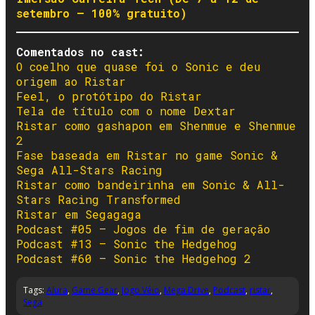
setembro – 100% gratuito)
Comentados no cast:
O coelho que quase foi o Sonic e deu
origem ao Ristar
Feel, o protótipo do Ristar
Tela de título com o nome Dextar
Ristar como gashapon em Shenmue e Shenmue
2
Fase baseada em Ristar no game Sonic &
Sega All-Stars Racing
Ristar como bandeirinha em Sonic & All-
Stars Racing Transformed
Ristar em Segagaga
Podcast #05 – Jogos de fim de geração
Podcast #13 – Sonic the Hedgehog
Podcast #60 – Sonic the Hedgehog 2
Tags:
Alura
,
Game Gear
,
Jogo Véio
,
Mega Drive
,
Podcast
,
ristar
,
Sega