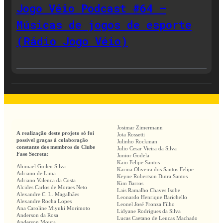
Jogo Véio Podcast #64 –
Músicas de jogos de esporte
(Rádio Jogo Véio)
Josimar Zimermann
A realização deste projeto só foi
Jota Rossetti
possível graças à colaboração
Julinho Rockman
constante dos membros do Clube
Julio Cesar Vieira da Silva
Fase Secreta:
Junior Godela
Kaio Felipe Santos
Abimael Guilen Silva
Karina Oliveira dos Santos Felipe
Adriano de Lima
Keyne Robertson Dutra Santos
Adriano Valenca da Costa
Kim Barros
Alcides Carlos de Moraes Neto
Lais Ramalho Chaves Isobe
Alexandre C. L. Magalhães
Leonardo Henrique Barichello
Alexandre Rocha Lopes
Leonel José Fronza Filho
Ana Caroline Miyuki Morimoto
Lidyane Rodrigues da Silva
Anderson da Rosa
Lucas Caetano de Leucas Machado
Anderson Moura