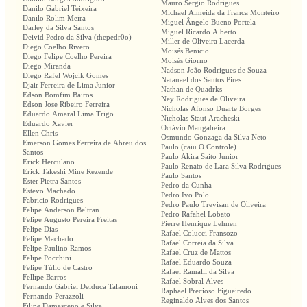
Mauro Sergio Rodrigues
Danilo Gabriel Teixeira
Michael Almeida da Franca Monteiro
Danilo Rolim Meira
Miguel Ângelo Bueno Portela
Darley da Silva Santos
Miguel Ricardo Alberto
Deivid Pedro da Silva (thepedr0o)
Miller de Oliveira Lacerda
Diego Coelho Rivero
Moisés Benicio
Diego Felipe Coelho Pereira
Moisés Giorno
Diego Miranda
Nadson João Rodrigues de Souza
Diego Rafel Wojcik Gomes
Natanael dos Santos Pires
Djair Ferreira de Lima Junior
Nathan de Quadrks
Edson Bomfim Bairos
Ney Rodrigues de Oliveira
Edson Jose Ribeiro Ferreira
Nicholas Afonso Duarte Borges
Eduardo Amaral Lima Trigo
Nicholas Staut Aracheski
Eduardo Xavier
Octávio Mangabeira
Ellen Chris
Osmundo Gonzaga da Silva Neto
Emerson Gomes Ferreira de Abreu dos
Paulo (caiu O Controle)
Santos
Paulo Akira Saito Junior
Erick Herculano
Paulo Renato de Lara Silva Rodrigues
Erick Takeshi Mine Rezende
Paulo Santos
Ester Pietra Santos
Pedro da Cunha
Estevo Machado
Pedro Ivo Polo
Fabricio Rodrigues
Pedro Paulo Trevisan de Oliveira
Felipe Anderson Beltran
Pedro Rafahel Lobato
Felipe Augusto Pereira Freitas
Pierre Henrique Lehnen
Felipe Dias
Rafael Colucci Fransozo
Felipe Machado
Rafael Correia da Silva
Felipe Paulino Ramos
Rafael Cruz de Mattos
Felipe Pocchini
Rafael Eduardo Souza
Felipe Túlio de Castro
Rafael Ramalli da Silva
Fellipe Barros
Rafael Sobral Alves
Fernando Gabriel Delduca Talamoni
Raphael Precioso Figueiredo
Fernando Perazzoli
Reginaldo Alves dos Santos
Filipe Damasceno e Silva