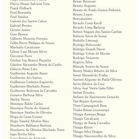
Renan Beznosai
Flávio Hissao Salvioni Ueta
Renato Augusto
Frank Holbach
Renato do Prado Gomes Pedreira
Fred Boussada
Renato Lopes
Fred Simões
Retromunster
Gabriel dos Santos Calori
Ricardo Costa Knoll
Gabriel Pereira
Ricardo Lima Barbosa
Gerson Junior
Robert Wagner dos Santos Cardim
Gian Besson
Roberta Alves de Sousa
Gilberto Menezes Ferreira
Rodolfo Limongi
Gilles Pierre Philippe de Souza
Rodrigo Bobrowski
Machado Cavalcante
Rodrigo Grandi Davet
Gilson Luiz Morais Alves
Rodrigo Urban de Morais
Giovanni Peres
Rodrigo Venancio
Giulian Vaz Branco Peçanha
Rogério Silva
Glauber Alexandre Brossi da Cunha
Rômulo Soares de Souza
Gláucio Pinto Lins
Roney Wesley Ribeiro da Silva
Guilherme Augusto Bauer
Samir Montalvão Fraiha
Guilherme dos Santos
Samuel Augusto de Paula Oliveira
Guilherme Linheira Esquerdo
Savio Ribeiro da Cruz
Guilherme Machado Nunes
Silvio José Vieira Gatis Filho
Guilherme Redressa de Carvalho
Stefan Teixeira
Gustavo Barbosa Silva
Stefano do Nascimento Genachi
Harley Neves
Taís Rejane Azevedo
Henrique Baldo Carlos
Thais Campagnoli Buso
Henrique Priolo do Amaral
Thales Renan (xravenxp)
Henrique Simões de Oliveira
Thiago Antunes Braga
Hugo da Costa Gomes
Thiago Cavalcanti
Hugo Vandré Silvério Rios
Thiago de Paula Carvalho
Humberto Baldanca Barbosa
Thiago Rizuti
Humberto de Oliveira Machado Netto
Thiago Silva Dragao
Iago Rocha Silva
Thiago Wasconcellos da Silva
Icaro Batista de Andrade