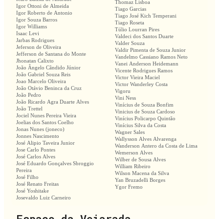
Thomaz Lisboa
Igor Ottoni de Almeida
Tiago Garcias
Igor Roberto de Antonio
Tiago José Kich Temperani
Igor Souza Barros
Tiago Roseta
Igor Williams
Túlio Lourran Pires
Isaac Levi
Valdeci dos Santos Duarte
Jarbas Rodrigues
Valder Souza
Jeferson de Oliveira
Valdir Pimenta de Souza Junior
Jefferson de Santana do Monte
Vandelmo Cassiano Ramos Neto
Jhonatan Calixto
Vanei Anderson Heidemann
João Ângelo Cândido Júnior
Vicente Rodrigues Ramos
João Gabriel Souza Reis
Victor Vieira Maciel
Joao Marcelo Oliveira
Victor Wanderley Costa
João Otávio Beninca da Cruz
Vigoru
João Pedro
Vini Ness
João Ricardo Agra Duarte Alves
Vinícius de Souza Bonfim
João Trettel
Vinicius de Souza Cardoso
Jociel Nunes Pereira Vieira
Vinícius Policarpo Quintão
Joelias dos Santos Coelho
Vinícius Silva da Costa
Jonas Nunes (joneco)
Wagner Sales
Jonnes Nascimento
Wallysson Alves Alvarenga
José Alipio Taveira Junior
Wanderson Antero da Costa de Lima
Jose Carlo Pontes
Wemerson Alves
José Carlos Alves
Wilber de Sousa Alves
José Eduardo Gonçalves Sbroggio
William Ribeiro
Pereira
Wilson Macena da Silva
José Filho
Yan Bruzadelli Borges
José Renato Freitas
Ygor Fremo
José Yoshitake
Josevaldo Luiz Carneiro
Espaço da Veiarada