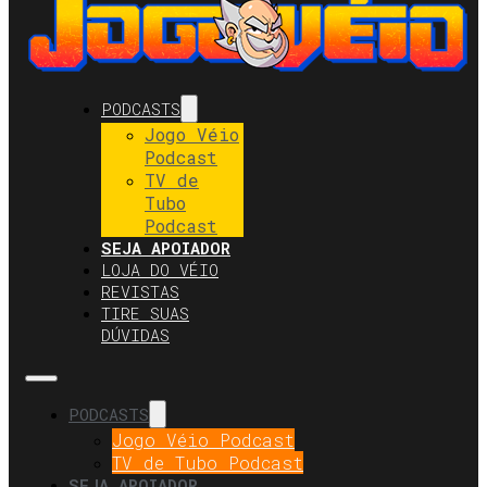
PODCASTS
Jogo Véio
Podcast
TV de
Tubo
Podcast
SEJA APOIADOR
LOJA DO VÉIO
REVISTAS
TIRE SUAS
DÚVIDAS
PODCASTS
Jogo Véio Podcast
TV de Tubo Podcast
SEJA APOIADOR