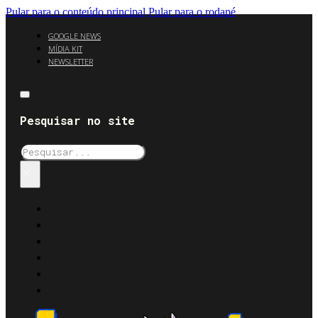
Pular para o conteúdo principal
Pular para o rodapé
GOOGLE NEWS
MÍDIA KIT
NEWSLETTER
Pesquisar no site
Pesquisar
×