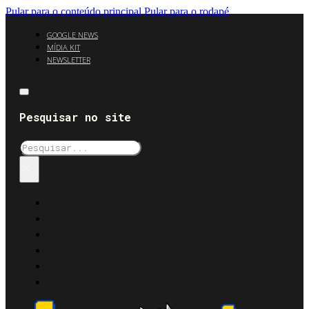
Pular para o conteúdo principal
Pular para o rodapé
GOOGLE NEWS
MÍDIA KIT
NEWSLETTER
Pesquisar no site
Pesquisar
×