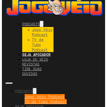
PODCASTS
Jogo Véio
Podcast
TV de
Tubo
Podcast
SEJA APOIADOR
LOJA DO VÉIO
REVISTAS
TIRE SUAS
DÚVIDAS
PODCASTS
Jogo Véio Podcast
TV de Tubo Podcast
SEJA APOIADOR