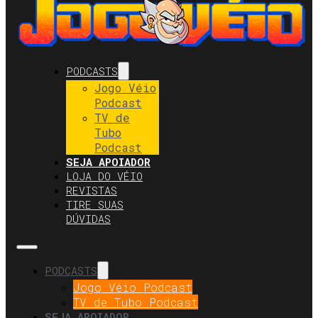
PODCASTS
Jogo Véio
Podcast
TV de
Tubo
Podcast
SEJA APOIADOR
LOJA DO VÉIO
REVISTAS
TIRE SUAS
DÚVIDAS
PODCASTS
Jogo Véio Podcast
TV de Tubo Podcast
SEJA APOIADOR