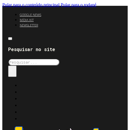
Pular para o conteúdo principal
Pular para o rodapé
GOOGLE NEWS
MÍDIA KIT
NEWSLETTER
Pesquisar no site
Pesquisar
×