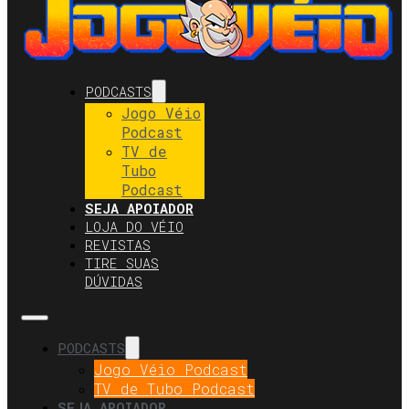
PODCASTS
Jogo Véio
Podcast
TV de
Tubo
Podcast
SEJA APOIADOR
LOJA DO VÉIO
REVISTAS
TIRE SUAS
DÚVIDAS
PODCASTS
Jogo Véio Podcast
TV de Tubo Podcast
SEJA APOIADOR