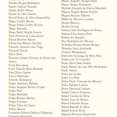
Mauro Augusto Araujo Diniz
Danillo Borges Rodrigues
Mauro Sergio Rodrigues
Danilo Gabriel Teixeira
Michael Almeida da Franca Monteiro
Danilo Rolim Meira
Miguel Ângelo Bueno Portela
Darley da Silva Santos
Miguel Ricardo Alberto
Deivid Pedro da Silva (thepedr0o)
Miller de Oliveira Lacerda
Diego Coelho Rivero
Moisés Benicio
Diego Felipe Coelho Pereira
Moisés Giorno
Diego Miranda
Nadson João Rodrigues de Souza
Diego Rafel Wojcik Gomes
Natanael dos Santos Pires
Djair Ferreira de Lima Junior
Nathan de Quadrks
Edson Bomfim Bairos
Ney Rodrigues de Oliveira
Edson Jose Ribeiro Ferreira
Nicholas Afonso Duarte Borges
Eduardo Amaral Lima Trigo
Nicholas Staut Aracheski
Eduardo Xavier
Octávio Mangabeira
Ellen Chris
Osmundo Gonzaga da Silva Neto
Emerson Gomes Ferreira de Abreu dos
Paulo (caiu O Controle)
Santos
Paulo Akira Saito Junior
Erick Herculano
Paulo Renato de Lara Silva Rodrigues
Erick Takeshi Mine Rezende
Paulo Santos
Ester Pietra Santos
Pedro da Cunha
Estevo Machado
Pedro Ivo Polo
Fabricio Rodrigues
Pedro Paulo Trevisan de Oliveira
Felipe Anderson Beltran
Pedro Rafahel Lobato
Felipe Augusto Pereira Freitas
Pierre Henrique Lehnen
Felipe Dias
Rafael Colucci Fransozo
Felipe Machado
Rafael Correia da Silva
Felipe Paulino Ramos
Rafael Cruz de Mattos
Felipe Pocchini
Rafael Eduardo Souza
Felipe Túlio de Castro
Rafael Ramalli da Silva
Fellipe Barros
Rafael Sobral Alves
Fernando Gabriel Delduca Talamoni
Raphael Precioso Figueiredo
Fernando Perazzoli