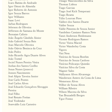
Thiago Wasconcellos da Silva
Icaro Batista de Andrade
Thomaz Lisboa
Igor Ottoni de Almeida
Tiago Garcias
Igor Roberto de Antonio
Tiago José Kich Temperani
Igor Souza Barros
Tiago Roseta
Igor Williams
Túlio Lourran Pires
Isaac Levi
Valdeci dos Santos Duarte
Jarbas Rodrigues
Valder Souza
Jeferson de Oliveira
Valdir Pimenta de Souza Junior
Jefferson de Santana do Monte
Vandelmo Cassiano Ramos Neto
Jhonatan Calixto
Vanei Anderson Heidemann
João Ângelo Cândido Júnior
Vicente Rodrigues Ramos
João Gabriel Souza Reis
Victor Vieira Maciel
Joao Marcelo Oliveira
Victor Wanderley Costa
João Otávio Beninca da Cruz
Vigoru
João Pedro
Vini Ness
João Ricardo Agra Duarte Alves
Vinícius de Souza Bonfim
João Trettel
Vinicius de Souza Cardoso
Jociel Nunes Pereira Vieira
Vinícius Policarpo Quintão
Joelias dos Santos Coelho
Vinícius Silva da Costa
Jonas Nunes (joneco)
Wagner Sales
Jonnes Nascimento
Wallysson Alves Alvarenga
José Alipio Taveira Junior
Wanderson Antero da Costa de Lima
Jose Carlo Pontes
Wemerson Alves
José Carlos Alves
Wilber de Sousa Alves
José Eduardo Gonçalves Sbroggio
William Ribeiro
Pereira
Wilson Macena da Silva
José Filho
Yan Bruzadelli Borges
José Renato Freitas
Ygor Fremo
José Yoshitake
Josevaldo Luiz Carneiro