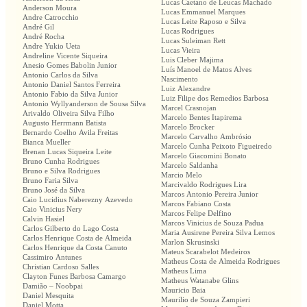
Lucas Caetano de Leucas Machado
Anderson Moura
Lucas Emmanuel Marques
Andre Catrocchio
Lucas Leite Raposo e Silva
André Gil
Lucas Rodrigues
André Rocha
Lucas Suleiman Rett
Andre Yukio Ueta
Lucas Vieira
Andreline Vicente Siqueira
Luis Cleber Majima
Anesio Gomes Babolin Junior
Luís Manoel de Matos Alves
Antonio Carlos da Silva
Nascimento
Antonio Daniel Santos Ferreira
Luiz Alexandre
Antonio Fabio da Silva Junior
Luiz Filipe dos Remedios Barbosa
Antonio Wyllyanderson de Sousa Silva
Marcel Crasnojan
Arivaldo Oliveira Silva Filho
Marcelo Bentes Itapirema
Augusto Herrmann Batista
Marcelo Brocker
Bernardo Coelho Avila Freitas
Marcelo Carvalho Ambrósio
Bianca Mueller
Marcelo Cunha Peixoto Figueiredo
Brenan Lucas Siqueira Leite
Marcelo Giacomini Bonato
Bruno Cunha Rodrigues
Marcelo Saldanha
Bruno e Silva Rodrigues
Marcio Melo
Bruno Faria Silva
Marcivaldo Rodrigues Lira
Bruno José da Silva
Marcos Antonio Pereira Junior
Caio Lucidius Naberezny Azevedo
Marcos Fabiano Costa
Caio Vinicius Nery
Marcos Felipe Delfino
Calvin Hasiel
Marcos Vinicius de Souza Padua
Carlos Gilberto do Lago Costa
Maria Ausirene Pereira Silva Lemos
Carlos Henrique Costa de Almeida
Marlon Skrusinski
Carlos Henrique da Costa Canuto
Mateus Scarabelot Medeiros
Cassimiro Antunes
Matheus Costa de Almeida Rodrigues
Christian Cardoso Salles
Matheus Lima
Clayton Funes Barbosa Camargo
Matheus Watanabe Glins
Damião – Noobpai
Mauricio Baia
Daniel Mesquita
Maurilio de Souza Zampieri
Daniel Motta