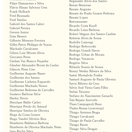
Reginaldo Alves dos Santos
Filipe Damasceno e Silva
Renan Beznosai
Flávio Hissao Salvioni Ueta
Renato Augusto
Frank Holbach
Renato do Prado Gomes Pedreira
Fred Boussada
Renato Lopes
Fred Simões
Retromunster
Gabriel dos Santos Calori
Ricardo Costa Knoll
Gabriel Pereira
Ricardo Lima Barbosa
Gerson Junior
Robert Wagner dos Santos Cardim
Gian Besson
Roberta Alves de Sousa
Gilberto Menezes Ferreira
Rodolfo Limongi
Gilles Pierre Philippe de Souza
Rodrigo Bobrowski
Machado Cavalcante
Rodrigo Grandi Davet
Gilson Luiz Morais Alves
Rodrigo Urban de Morais
Giovanni Peres
Rodrigo Venancio
Giulian Vaz Branco Peçanha
Rogério Silva
Glauber Alexandre Brossi da Cunha
Rômulo Soares de Souza
Gláucio Pinto Lins
Roney Wesley Ribeiro da Silva
Guilherme Augusto Bauer
Samir Montalvão Fraiha
Guilherme dos Santos
Samuel Augusto de Paula Oliveira
Guilherme Linheira Esquerdo
Savio Ribeiro da Cruz
Guilherme Machado Nunes
Silvio José Vieira Gatis Filho
Guilherme Redressa de Carvalho
Stefan Teixeira
Gustavo Barbosa Silva
Stefano do Nascimento Genachi
Harley Neves
Taís Rejane Azevedo
Henrique Baldo Carlos
Thais Campagnoli Buso
Henrique Priolo do Amaral
Thales Renan (xravenxp)
Henrique Simões de Oliveira
Thiago Antunes Braga
Hugo da Costa Gomes
Thiago Cavalcanti
Hugo Vandré Silvério Rios
Thiago de Paula Carvalho
Humberto Baldanca Barbosa
Thiago Rizuti
Humberto de Oliveira Machado Netto
Thiago Silva Dragao
Iago Rocha Silva