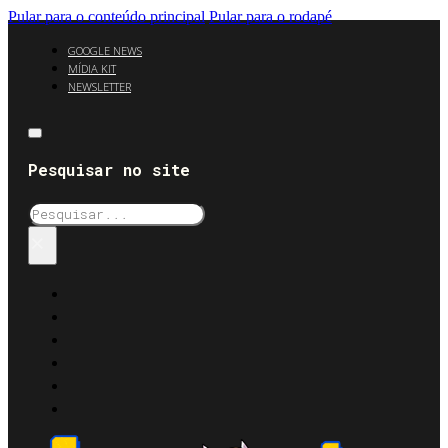
Pular para o conteúdo principal
Pular para o rodapé
GOOGLE NEWS
MÍDIA KIT
NEWSLETTER
Pesquisar no site
Pesquisar
×