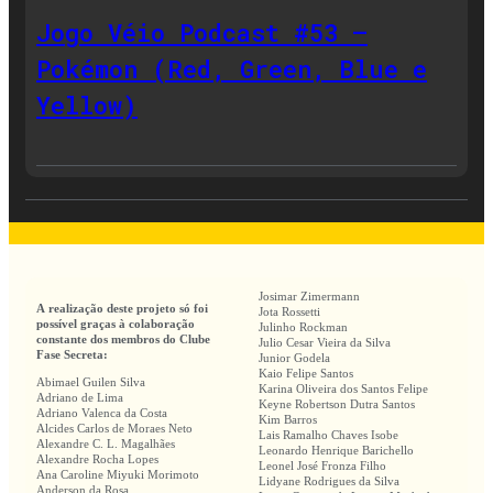
Jogo Véio Podcast #53 –
Pokémon (Red, Green, Blue e
Yellow)
Josimar Zimermann
A realização deste projeto só foi
Jota Rossetti
possível graças à colaboração
Julinho Rockman
constante dos membros do Clube
Julio Cesar Vieira da Silva
Fase Secreta:
Junior Godela
Kaio Felipe Santos
Abimael Guilen Silva
Karina Oliveira dos Santos Felipe
Adriano de Lima
Keyne Robertson Dutra Santos
Adriano Valenca da Costa
Kim Barros
Alcides Carlos de Moraes Neto
Lais Ramalho Chaves Isobe
Alexandre C. L. Magalhães
Leonardo Henrique Barichello
Alexandre Rocha Lopes
Leonel José Fronza Filho
Ana Caroline Miyuki Morimoto
Lidyane Rodrigues da Silva
Anderson da Rosa