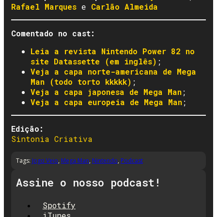
Rafael Marques
e
Carlão Almeida
Comentado no cast:
Leia a revista Nintendo Power 82 no
site Datassette (em inglês)
;
Veja a capa norte-americana de Mega
Man (todo torto kkkkk)
;
Veja a capa japonesa de Mega Man
;
Veja a capa europeia de Mega Man
;
Edição:
Sintonia Criativa
Tags:
Jogo Veio
,
Mega Man
,
Nintendo
,
Podcast
Assine o nosso podcast!
Spotify
iTunes