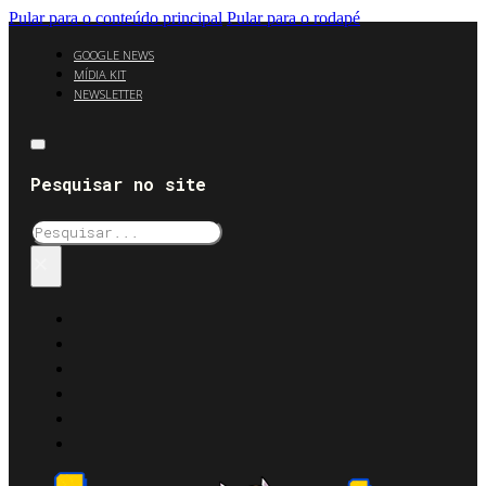
Pular para o conteúdo principal
Pular para o rodapé
GOOGLE NEWS
MÍDIA KIT
NEWSLETTER
Pesquisar no site
Pesquisar
×