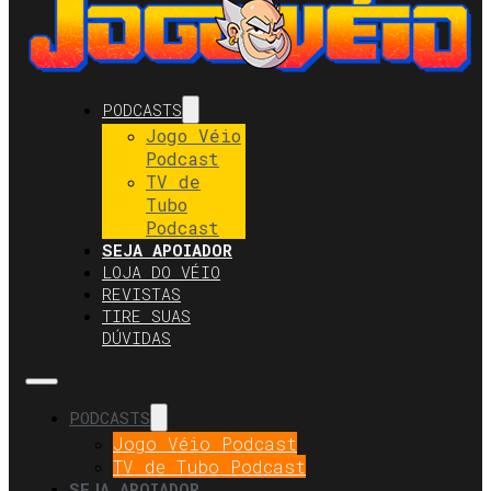
PODCASTS
Jogo Véio
Podcast
TV de
Tubo
Podcast
SEJA APOIADOR
LOJA DO VÉIO
REVISTAS
TIRE SUAS
DÚVIDAS
PODCASTS
Jogo Véio Podcast
TV de Tubo Podcast
SEJA APOIADOR